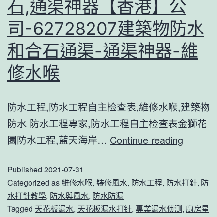
石,通渠神器【香港】公
角,
通
通
司-62728207建築物防水
渠
渠
神
和合石通渠-通渠神器-維
神
器-
修水喉
器
維
【
修
防水工程,防水工程自主检查表,維修水喉,建築物
港
水
防水 防水工程專家,防水工程自主检查表金獅花
公
喉
rav4
園防水工程,藍天海岸…
Continue reading
司-6
天
建
Published
2021-07-31
窗
築
Categorized as
維修水喉
,
裝修風水
,
防水工程
,
防水打針
,
防
漏
物
水打針教學
,
防水與風水
,
防水防漏
水
防
Tagged
天花板漏水
,
天花板漏水打针
,
專業漏水侦测
,
廚房星