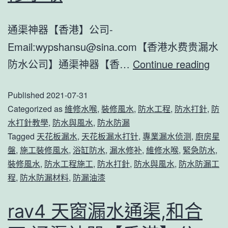
港】
維
通渠神器【香港】公司-
公
修
Email:
wypshansu@sina.com
【香港水费贵漏水
司-62728
水
马
防水公司】通渠神器【香…
Continue reading
建
喉
桶
築
Published
2021-07-31
漏
物
Categorized as
維修水喉
,
裝修風水
,
防水工程
,
防水打針
,
防
水
防
水打針教學
,
防水與風水
,
防水防漏
水
水
Tagged
天花板漏水
,
天花板漏水打针
,
專業漏水侦测
,
廚房星
费
打
盤
,
施工裝修風水
,
浴缸防水
,
漏水修补
,
維修水喉
,
緊急防水
,
裝修風水
,
防水工程施工
,
防水打針
,
防水與風水
,
防水防漏工
通
鼓
程
,
防水防漏材料
,
防漏油漆
渠,
嶺
沙
通
rav4 天窗漏水通渠,和合
頭
渠-