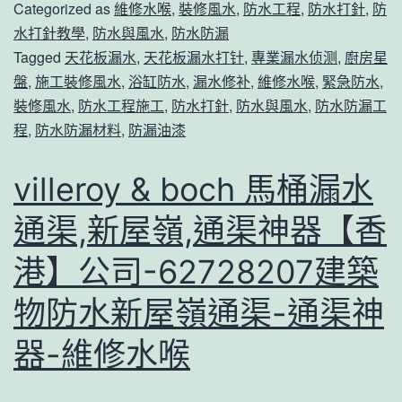
Categorized as
維修水喉
,
裝修風水
,
防水工程
,
防水打針
,
防
水
水打針教學
,
防水與風水
,
防水防漏
找
Tagged
天花板漏水
,
天花板漏水打针
,
專業漏水侦测
,
廚房星
誰
盤
,
施工裝修風水
,
浴缸防水
,
漏水修补
,
維修水喉
,
緊急防水
,
裝修風水
,
防水工程施工
,
防水打針
,
防水與風水
,
防水防漏工
修
程
,
防水防漏材料
,
防漏油漆
通
渠,
villeroy & boch 馬桶漏水
羅
通渠,新屋嶺,通渠神器【香
湖,
通
港】公司-62728207建築
渠
物防水新屋嶺通渠-通渠神
神
器-維修水喉
器
【香