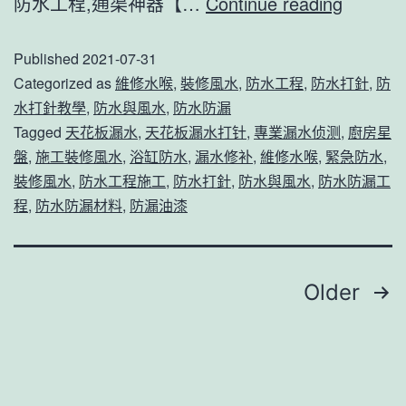
rav4
防水工程,通渠神器【…
Continue reading
建
喉
五
築
Published
2021-07-31
代
物
Categorized as
維修水喉
,
裝修風水
,
防水工程
,
防水打針
,
防
漏
防
水打針教學
,
防水與風水
,
防水防漏
水
水
Tagged
天花板漏水
,
天花板漏水打针
,
專業漏水侦测
,
廚房星
通
和
盤
,
施工裝修風水
,
浴缸防水
,
漏水修补
,
維修水喉
,
緊急防水
,
裝修風水
,
防水工程施工
,
防水打針
,
防水與風水
,
防水防漏工
渠,
合
程
,
防水防漏材料
,
防漏油漆
石
石
湖
通
墟,
渠-
Posts
Older
通
通
pagination
渠
渠
神
神
器
器-