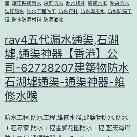
通
水
盤
,
施工裝修風水
,
浴缸防水
,
漏水修补
,
維修水喉
,
緊急防水
,
裝修風水
,
防水工程施工
,
防水打針
,
防水與風水
,
防水防漏工
渠,
沙
程
,
防水防漏材料
,
防漏油漆
和
頭
合
角
rav4五代漏水通渠,石湖
石,
通
墟,通渠神器【香港】公
通
渠-
渠
司-62728207建築物防水
通
神
渠
石湖墟通渠-通渠神器-維
器
神
修水喉
【香
器-
港】
維
防水工程,防水工程,維修水喉,建築物防水,防水
公
修
工程專家 防水工程金獅花園防水工程,藍天海岸
司-6272
水