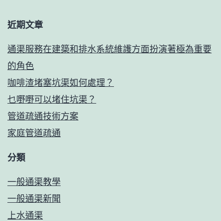
【香
維
近期文章
港】
修
公
水
通渠服務在建築和排水系統維護方面扮演著極為重要
司-6272
喉
的角色
建
咖啡渣堵塞坑渠如何處理？
築
乜嘢嘢可以堵住坑渠？
物
管道疏通技術方案
防
家庭管道疏通
水
分類
石
湖
一般通渠教學
墟
一般通渠新聞
通
上水通渠