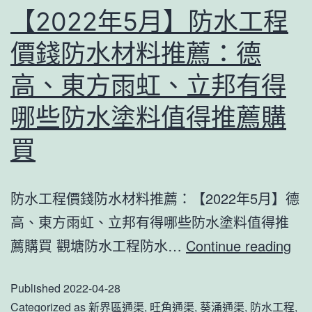
【2022年5月】防水工程
簡
單
價錢防水材料推薦：德
就
高、東方雨虹、立邦有得
手
哪些防水塗料值得推薦購
助
你
買
輕
鬆
防水工程價錢防水材料推薦：【2022年5月】德
通
高、東方雨虹、立邦有得哪些防水塗料值得推
渠
【2
薦購買 觀塘防水工程防水…
Continue reading
年
Published
2022-04-28
5
Categorized as
新界區通渠
,
旺角通渠
,
葵涌通渠
,
防水工程
,