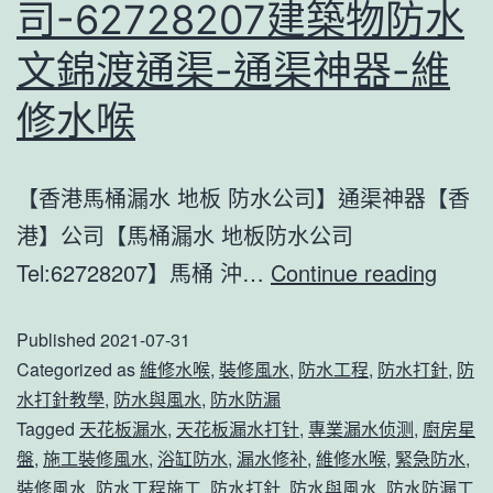
嶺,
司-62728207建築物防水
渠
通
神
文錦渡通渠-通渠神器-維
渠
器-
修水喉
神
維
器
修
【香港馬桶漏水 地板 防水公司】通渠神器【香
【香
水
港】公司【馬桶漏水 地板防水公司
港】
喉
馬
Tel:62728207】馬桶 沖…
Continue reading
公
桶
司-6272820
Published
2021-07-31
漏
建
Categorized as
維修水喉
,
裝修風水
,
防水工程
,
防水打針
,
防
水
築
水打針教學
,
防水與風水
,
防水防漏
水
物
Tagged
天花板漏水
,
天花板漏水打针
,
專業漏水侦测
,
廚房星
管
防
盤
,
施工裝修風水
,
浴缸防水
,
漏水修补
,
維修水喉
,
緊急防水
,
裝修風水
,
防水工程施工
,
防水打針
,
防水與風水
,
防水防漏工