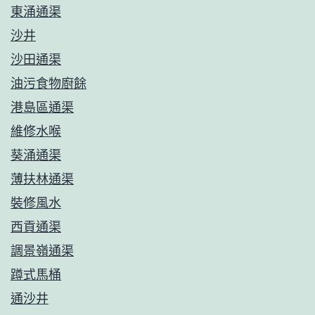
東涌通渠
沙井
沙田通渠
油污食物廚餘
港島區通渠
維修水喉
葵涌通渠
薄扶林通渠
裝修風水
西貢通渠
調景嶺通渠
蹲式馬桶
通沙井