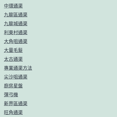
渠-
中環通渠
通
九龍區通渠
渠
九龍城通渠
神
利東村通渠
器-
大角咀通渠
維
大量毛髮
修
太古通渠
水
專業通渠方法
喉
尖沙咀通渠
廚房星盤
彈弓機
新界區通渠
旺角通渠