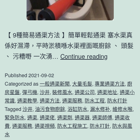
高
東
方
【 9種簡易通渠方法 】簡單輕鬆通渠 塞水渠真
雨
係好濕滯，平時淤積喺水渠裡面嘅廚餘 、 頭髮
虹
9
、 污糟嘢 一次湧…
Continue reading
立
種
邦
Published
2021-09-02
簡
Categorized as
一般通渠新聞
,
大量毛髮
,
專業通渠方法
,
廚
有
易
房星盤
,
彈弓機
,
沙井
,
裝修風水
,
通渠公司
,
通渠地址
,
通渠小
得
通
常識
,
通渠教學
,
通渠方法
,
通渠服務
,
防水工程
,
防水打針
哪
渠
Tagged
沙井
,
油污食物廚餘
,
浴缸防水
,
漏水修补
,
維修水喉
,
些
緊急防水
,
通渠
,
通渠佬
,
通渠劑
,
通渠器
,
通渠師傅
,
通渠收
方
費
,
通渠服務
,
通渠視頻
,
防水工程施工
,
防水打針
,
防水與風
防
法-
水
水