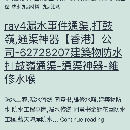
通
水
程
,
防水防漏材料
,
防漏油漆
渠,
新
文
屋
rav4漏水事件通渠,打鼓
錦
嶺
嶺,通渠神器【香港】公
渡,
通
通
司-62728207建築物防水
渠-
渠
通
打鼓嶺通渠-通渠神器-維
神
渠
修水喉
器
神
【香
器-
防水工程,漏水修缮 同意书,維修水喉,建築物防
港】
維
水 防水工程專家,漏水修缮 同意书金獅花園防水
公
修
rav4
工程,藍天海岸防水…
Continue reading
司-62
水
漏
建
喉