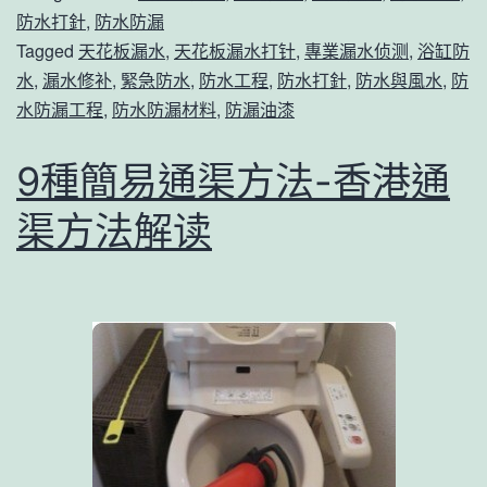
月
防水打針
,
防水防漏
防
Tagged
天花板漏水
,
天花板漏水打针
,
專業漏水侦测
,
浴缸防
水
水
,
漏水修补
,
緊急防水
,
防水工程
,
防水打針
,
防水與風水
,
防
水防漏工程
,
防水防漏材料
,
防漏油漆
工
程
9種簡易通渠方法-香港通
價
渠方法解读
錢
防
水
材
料
推
薦
德