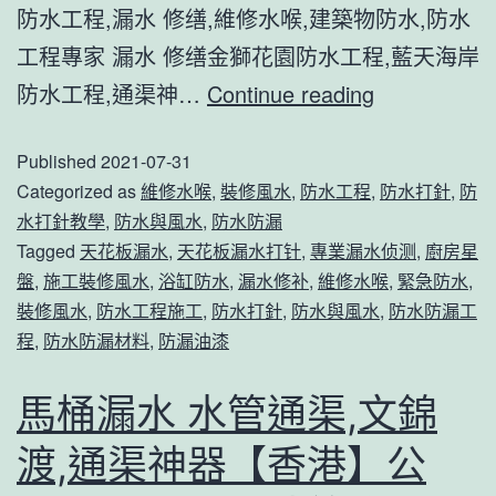
防水工程,漏水 修缮,維修水喉,建築物防水,防水
港】
工程專家 漏水 修缮金獅花園防水工程,藍天海岸
公
villeroy
防水工程,通渠神…
Continue reading
司-6272820
&
建
Published
2021-07-31
boch
築
Categorized as
維修水喉
,
裝修風水
,
防水工程
,
防水打針
,
防
馬
物
水打針教學
,
防水與風水
,
防水防漏
桶
防
Tagged
天花板漏水
,
天花板漏水打针
,
專業漏水侦测
,
廚房星
漏
水
盤
,
施工裝修風水
,
浴缸防水
,
漏水修补
,
維修水喉
,
緊急防水
,
裝修風水
,
防水工程施工
,
防水打針
,
防水與風水
,
防水防漏工
水
羅
程
,
防水防漏材料
,
防漏油漆
通
湖
渠,
通
馬桶漏水 水管通渠,文錦
新
渠-
渡,通渠神器【香港】公
屋
通