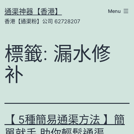
Skip
通渠神器【香港】
Menu
to
香港【通渠粉】公司 62728207
content
標籤:
漏水修
补
【 5種簡易通渠方法 】簡
單就手 助你輕鬆通渠