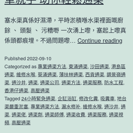
塞水渠真係好濕滯，平時淤積喺水渠裡面嘅廚
餘 、 頭髮 、 污糟嘢 一次湧上嚟，塞起上嚟真
【
係頭都痕埋。不過問題嚟…
Continue reading
5
Published
2022-09-10
種
Categorized as
專業通渠方法
,
東涌通渠
,
沙田通渠
,
港島區
簡
通渠
,
維修水喉
,
葵涌通渠
,
薄扶林通渠
,
西貢通渠
,
調景嶺通
易
渠
,
通沙井
,
通渠
,
通渠公司
,
通渠方法
,
通渠服務
,
防水工程
,
通
香港仔通渠
,
高壓通渠
Tagged
24小時緊急通渠
,
企缸浴缸
,
修改化糞
,
吸糞車
,
地台
渠
渠嚴重淤塞
,
專業通渠方法
,
漏水修补
,
維修水喉
,
通沙井
,
通
方
渠
,
通渠佬
,
通渠劑
,
通渠師傅
,
通渠收費
,
通渠服務
,
通渠視
法
頻
,
高壓通渠
】