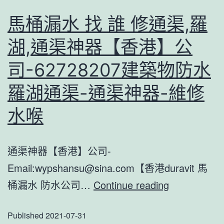
香
塗
港
馬桶漏水 找 誰 修通渠,羅
料
通
湖,通渠神器【香港】公
值
渠
得
司-62728207建築物防水
方
推
法
羅湖通渠-通渠神器-維修
薦
解
水喉
購
读
買
通渠神器【香港】公司-
Email:
wypshansu@sina.com
【香港duravit 馬
馬
桶漏水 防水公司…
Continue reading
桶
Published
2021-07-31
漏