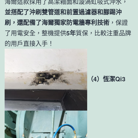
海爾這款採用了高潔釉面和漩渦虹吸式沖水，
並搭配了沖刷雙管道和前置過濾器和腳踢沖
刷，還配備了海爾獨家防電牆專利技術
，保證
了用電安全，整機提供
5年
質保，比較注重品牌
的用戶直接入手！
（4）恆潔Qi3