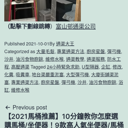
（點擊下劃線跳轉
）
富山邨通渠公司
Published
2021-10-01
By
通渠大王
Categorized as
大量毛髮
,
專業通渠方法
,
廚房星盤
,
彈弓機
,
沙井
,
油污食物廚餘
,
維修水喉
,
通渠教學
,
通渠服務
,
防水工
程
,
高壓通渠
Tagged
24小時緊急求助
,
U型隔器
,
企缸
,
修改
,
化糞
,
吸糞車
,
地台渠嚴重淤塞
,
大型彈弓機
,
大廈街鋪渠淤
塞
,
專業通渠方法
,
廚房星盤
,
彈弓機
,
沙井
,
油污食物廚餘
,
浴
缸
,
維修水喉
文
Previous post
【2021馬桶推薦】10分鐘教你怎麼選
章
購馬桶/坐便器！9款高人氣坐便器/馬桶