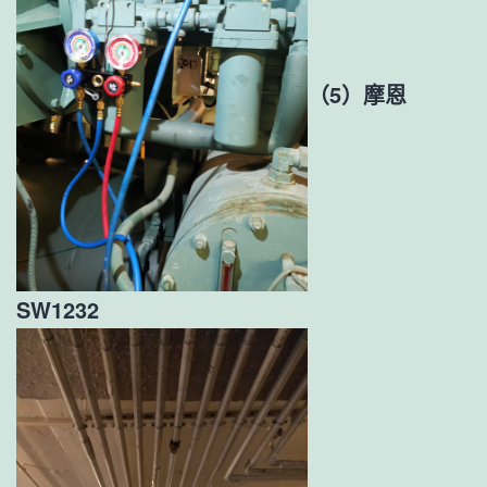
（5）摩恩
SW1232