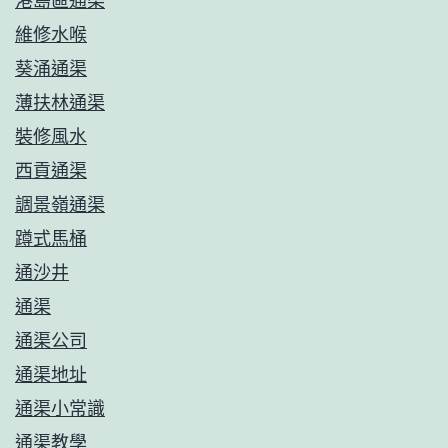
港島區通渠
維修水喉
葵涌通渠
薄扶林通渠
裝修風水
西貢通渠
調景嶺通渠
蹲式馬桶
通沙井
通渠
通渠公司
通渠地址
通渠小常識
通渠教學