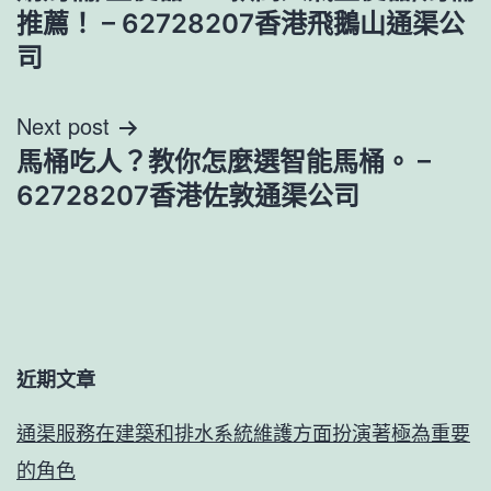
導
推薦！ – 62728207香港飛鵝山通渠公
司
覽
Next post
馬桶吃人？教你怎麼選智能馬桶。 –
62728207香港佐敦通渠公司
近期文章
通渠服務在建築和排水系統維護方面扮演著極為重要
的角色