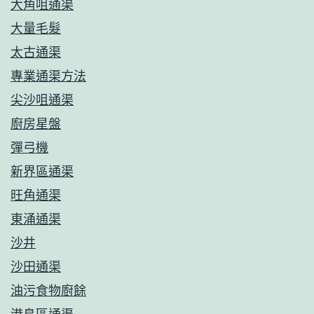
大角咀通渠
大量毛髮
太古通渠
專業通渠方法
尖沙咀通渠
廚房星盤
彈弓機
新界區通渠
旺角通渠
東涌通渠
沙井
沙田通渠
油污食物廚餘