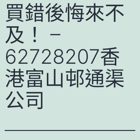
買錯後悔來不
及！ –
62728207香
港富山邨通渠
公司