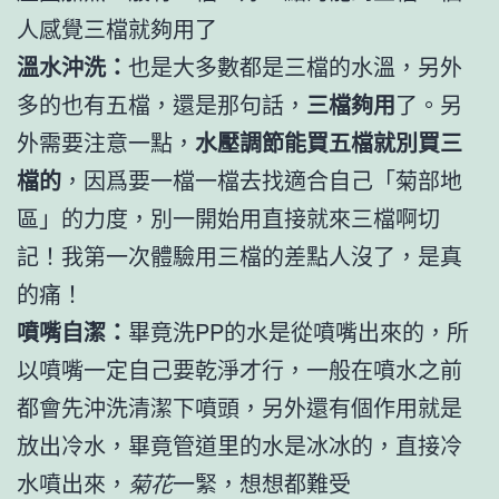
人感覺三檔就夠用了
溫水沖洗：
也是大多數都是三檔的水溫，另外
多的也有五檔，還是那句話，
三檔夠用
了。另
外需要注意一點，
水壓調節能買五檔就別買三
檔的
，因爲要一檔一檔去找適合自己「菊部地
區」的力度，別一開始用直接就來三檔啊切
記！我第一次體驗用三檔的差點人沒了，是真
的痛！
噴嘴自潔：
畢竟洗PP的水是從噴嘴出來的，所
以噴嘴一定自己要乾淨才行，一般在噴水之前
都會先沖洗清潔下噴頭，另外還有個作用就是
放出冷水，畢竟管道里的水是冰冰的，直接冷
水噴出來，
菊花
一緊，想想都難受