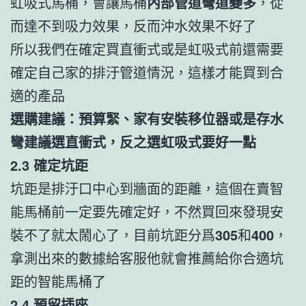
虹吸式馬桶，會讓馬桶
內部管道彎道變多
，從
而達不到吸力效果，反而沖水效果不好了
所以我們在確定買直衝式或是虹吸式前還需要
確定自己家的排汙管道情況，這樣才能買到合
適的產品
選購建議：預算緊、家有安裝移位器或是存水
彎建議選直衝式，反之選虹吸式要好一點
2.3 確定坑距
坑距是排汙口中心到牆面的距離，這個在賣智
能馬桶前一定要先確定好，不然買回來發現安
裝不了就太鬧心了，目前坑距分爲
305
和
400
，
拿測出來的數據給客服他就會推薦給你合適坑
距的智能馬桶了
2.4 預留插座