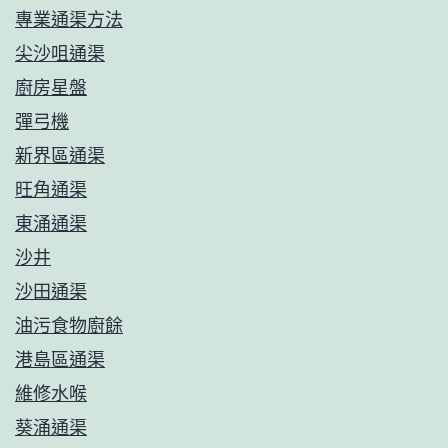
專業通渠方法
尖沙咀通渠
廚房星盤
彈弓機
新界區通渠
旺角通渠
東涌通渠
沙井
沙田通渠
油污食物廚餘
港島區通渠
維修水喉
葵涌通渠