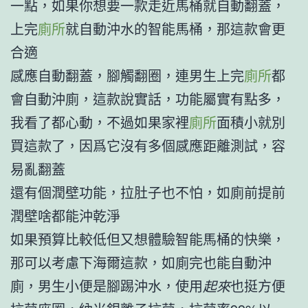
一點，如果你想要一款走近馬桶就自動翻蓋，
上完
廁所
就自動沖水的智能馬桶，那這款會更
合適
感應自動翻蓋，腳觸翻圈，連男生上完
廁所
都
會自動沖廁，這款說實話，功能屬實有點多，
我看了都心動，不過如果家裡
廁所
面積小就別
買這款了，因爲它沒有多個感應距離測試，容
易亂翻蓋
還有個潤壁功能，拉肚子也不怕，如廁前提前
潤壁啥都能沖乾淨
如果預算比較低但又想體驗智能馬桶的快樂，
那可以考慮下海爾這款，如廁完也能自動沖
廁，男生小便是腳踢沖水，使用
起來
也挺方便