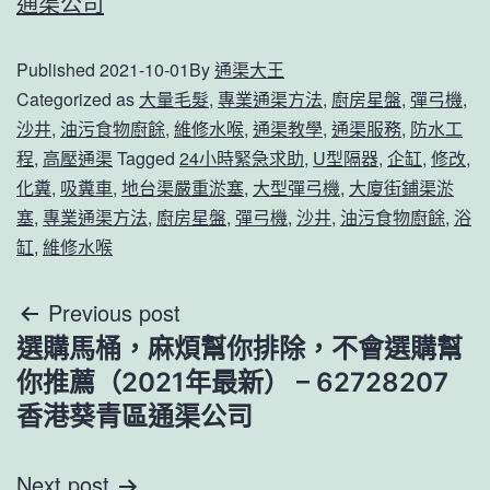
通渠公司
Published
2021-10-01
By
通渠大王
Categorized as
大量毛髮
,
專業通渠方法
,
廚房星盤
,
彈弓機
,
沙井
,
油污食物廚餘
,
維修水喉
,
通渠教學
,
通渠服務
,
防水工
程
,
高壓通渠
Tagged
24小時緊急求助
,
U型隔器
,
企缸
,
修改
,
化糞
,
吸糞車
,
地台渠嚴重淤塞
,
大型彈弓機
,
大廈街鋪渠淤
塞
,
專業通渠方法
,
廚房星盤
,
彈弓機
,
沙井
,
油污食物廚餘
,
浴
缸
,
維修水喉
文
Previous post
選購馬桶，麻煩幫你排除，不會選購幫
章
你推薦（2021年最新） – 62728207
導
香港葵青區通渠公司
覽
Next post