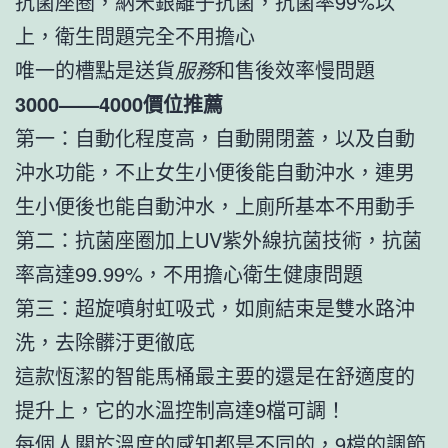
抗菌座圈，納米銀離子抗菌，抗菌率99%以
上，衛生問題完全不用擔心
唯一的槽點是送貨
服務
和售後效率慢問題
3000——4000價位推薦
第一：自動化程度高，自動開閉蓋，以及自動
沖水功能，不止女生小便後能自動沖水，連男
生小便後也能自動沖水，上廁所基本不用動手
第二：抗菌座圈加上UV紫外線抗菌技術，抗菌
率高達99.99%，不用擔心衛生健康問題
第三：超旋噴射虹吸式，如廁結束是雙水路沖
洗，去除髒汙更徹底
這款恆潔的智能馬桶最主要的還是在舒適度的
提升上，它的水溫控制高達9檔可調！
每個人關於溫度的感知都是不同的，9檔的調節