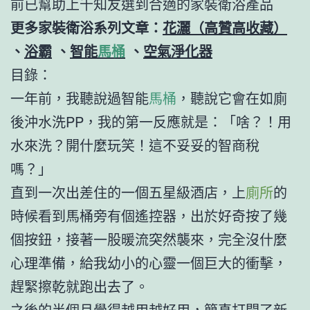
前已幫助上千知友選到合適的家裝衛浴產品
更多家裝衛浴系列文章：
花灑（高贊高收藏）
、
浴霸
、
智能
馬桶
、
空氣淨化器
目錄：
一年前，我聽說過智能
馬桶
，聽說它會在如廁
後沖水洗PP，我的第一反應就是：「啥？！用
水來洗？開什麼玩笑！這不妥妥的智商稅
嗎？」
直到一次出差住的一個五星級酒店，上
廁所
的
時候看到馬桶旁有個遙控器，出於好奇按了幾
個按鈕，接著一股暖流突然襲來，完全沒什麼
心理準備，給我幼小的心靈一個巨大的衝擊，
趕緊擦乾就跑出去了。
之後的半個月覺得越用越好用，簡直打開了新