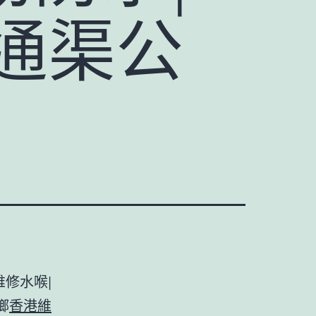
通渠公
維修水喉|
鄉
香港維