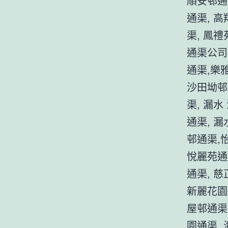
順安邨通
通渠, 
渠, 鳳
通渠公司
通渠,樂
沙田坳邨
渠, 漏水
通渠, 
邨通渠,
悅麗苑通渠
通渠, 慈
新麗花園
屋邨通渠
園通渠,