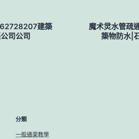
2728207建築
魔术灵水管疏通
渠公司公司
築物防水|
分類
一般通渠教學