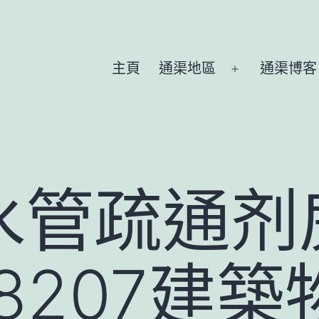
主頁
通渠地區
通渠博客
Open
menu
水管疏通剂
28207建築