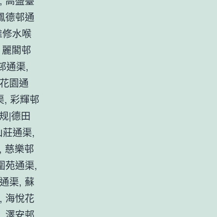
, 高盛臺
 鳳德邨通
維修水喉
 麗閣邨
邨通渠,
峰花園通
渠, 彩輝邨
规|德田
山莊通渠,
, 慈樂邨
圍苑通渠,
通渠, 蘇
, 海悅花
, 澤安邨