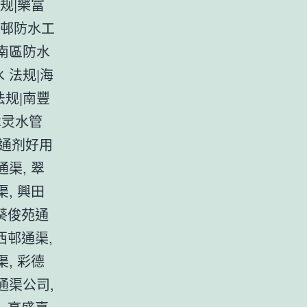
规|樂富
東邨防水工
,南區防水
 法规|海
法规|南豐
术灵水管
通剂好用
通渠, 翠
, 興田
 葵俊苑通
西邨通渠,
, 彩德
通渠公司,