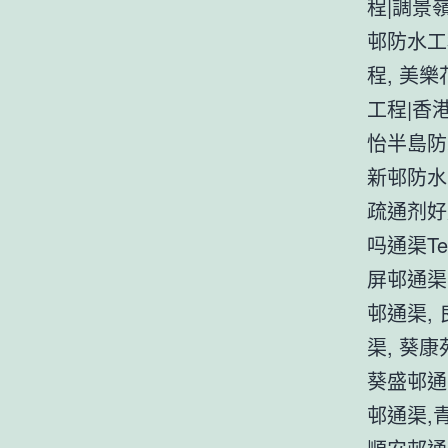
程|調景
邨防水工
程, 美
工程|香
怡半島防
新邨防水
疏通剂好
吗通渠Te
屏邨通渠
邨通渠,
渠, 葵康
葵盛邨通
邨通渠,