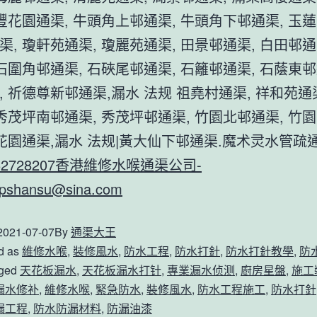
澤豐花園通渠, 牛頭角上邨通渠, 牛頭角下邨通渠, 玉蓮
渠, 瓊軒苑通渠, 瓊麗苑通渠, 田景邨通渠, 白田邨通
 石圍角邨通渠, 石硤尾邨通渠, 石籬邨通渠, 石蔭東邨
, 祈德尊新邨通渠,漏水 法规 祖堯村通渠, 祥和苑通渠
 秀茂坪南邨通渠, 秀茂坪邨通渠, 竹園北邨通渠, 竹
樂花園通渠,漏水 法规|黃大仙下邨通渠.魔术灵水管疏
62728207
香港維修水喉通渠公司-
pshansu@sina.com
2021-07-07
By
通渠大王
d as
維修水喉
,
裝修風水
,
防水工程
,
防水打針
,
防水打針教學
,
防
ged
天花板漏水
,
天花板漏水打针
,
專業漏水侦测
,
廚房星盤
,
施工
漏水修补
,
維修水喉
,
緊急防水
,
裝修風水
,
防水工程施工
,
防水打針
漏工程
,
防水防漏材料
,
防漏油漆