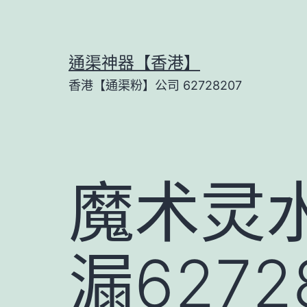
Skip
to
content
通渠神器【香港】
香港【通渠粉】公司 62728207
魔术灵
漏627