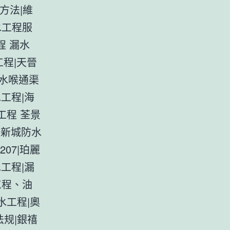
方法|維
水工程服
程 漏水
程|天晉
水喉通渠
工程|海
工程 荃景
景新城防水
207|珀麗
工程|漏
工程、油
水工程|奧
法规|銀禧