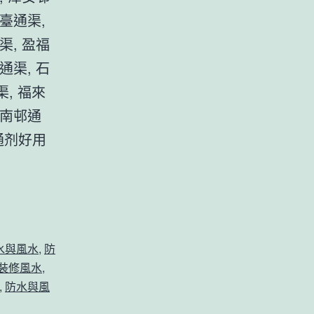
臺通渠,
渠, 盈福
通渠, 石
, 福來
園南邨通
通剂好用
水與風水
,
防
裝修風水
,
,
防水與風