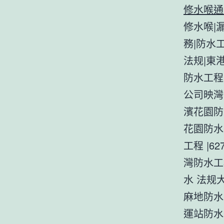
修水喉通渠
修水喉|
務|防水
法规|東
防水工程
公司映灣
濱花園防
花園防水
工程 |6
灣防水工
水 法规
麻地防水
運站防水