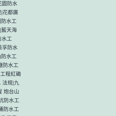
花園防水
规|花都廣
園防水工
程|藍天海
防水工
美孚防水
仙防水工
塘防水工
水工程紅磡
 法规|九
程 炮台山
大坑防水工
東涌防水工