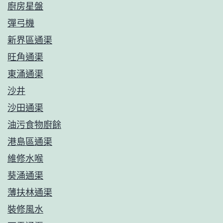
廚房星盤
彈弓機
新界區通渠
旺角通渠
東涌通渠
沙井
沙田通渠
油污食物廚餘
港島區通渠
維修水喉
葵涌通渠
薄扶林通渠
裝修風水