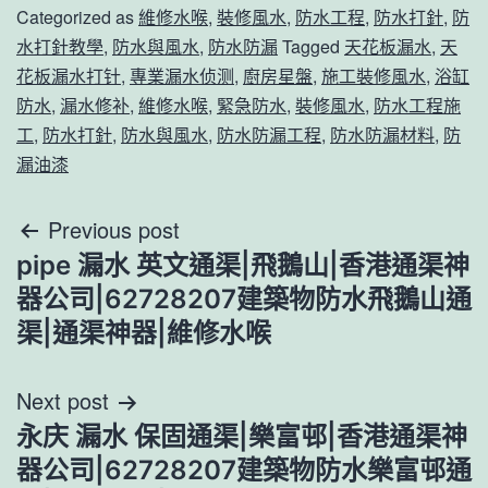
Categorized as
維修水喉
,
裝修風水
,
防水工程
,
防水打針
,
防
水打針教學
,
防水與風水
,
防水防漏
Tagged
天花板漏水
,
天
花板漏水打针
,
專業漏水侦测
,
廚房星盤
,
施工裝修風水
,
浴缸
防水
,
漏水修补
,
維修水喉
,
緊急防水
,
裝修風水
,
防水工程施
工
,
防水打針
,
防水與風水
,
防水防漏工程
,
防水防漏材料
,
防
漏油漆
文
Previous post
pipe 漏水 英文通渠|飛鵝山|香港通渠神
章
器公司|62728207建築物防水飛鵝山通
導
渠|通渠神器|維修水喉
覽
Next post
永庆 漏水 保固通渠|樂富邨|香港通渠神
器公司|62728207建築物防水樂富邨通