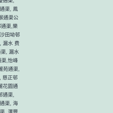
臺通渠,
通渠, 鳳
水喉通渠公
邨通渠,樂
 沙田坳邨
 漏水 费
渠, 漏水
通渠,怡峰
麗苑通渠,
, 慈正邨
新麗花園通
邨通渠,
通渠, 海
渠, 澤豐