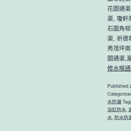
花園通渠
渠, 瓊軒
石圍角邨
渠, 祈
秀茂坪南
園通渠,漏
修水喉通渠
Published
Categorize
水防漏
Tag
浴缸防水
,
水
,
防水防