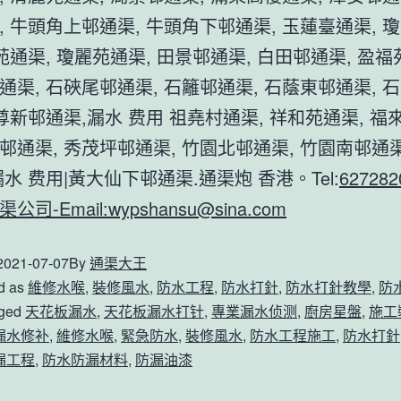
, 牛頭角上邨通渠, 牛頭角下邨通渠, 玉蓮臺通渠, 
苑通渠, 瓊麗苑通渠, 田景邨通渠, 白田邨通渠, 盈福
通渠, 石硤尾邨通渠, 石籬邨通渠, 石蔭東邨通渠, 
德尊新邨通渠,漏水 费用 祖堯村通渠, 祥和苑通渠, 福
邨通渠, 秀茂坪邨通渠, 竹園北邨通渠, 竹園南邨通渠
水 费用|黃大仙下邨通渠.通渠炮 香港。Tel:
627282
公司-Email:
wypshansu@sina.com
2021-07-07
By
通渠大王
d as
維修水喉
,
裝修風水
,
防水工程
,
防水打針
,
防水打針教學
,
防
ged
天花板漏水
,
天花板漏水打针
,
專業漏水侦测
,
廚房星盤
,
施工
漏水修补
,
維修水喉
,
緊急防水
,
裝修風水
,
防水工程施工
,
防水打針
漏工程
,
防水防漏材料
,
防漏油漆