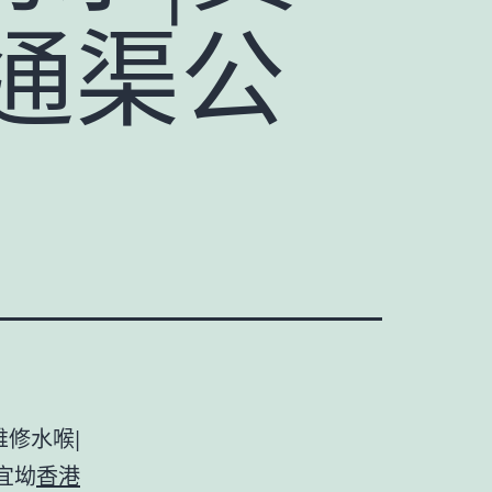
通渠公
維修水喉|
宜坳
香港