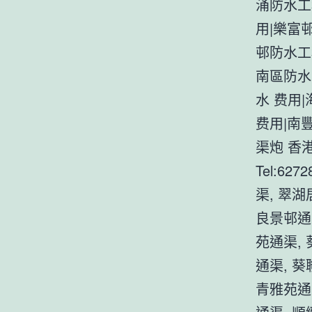
涌防水工
用|樂富
邨防水工
南區防水
水 费用
费用|南
渠炮 香
Tel:6
渠, 翠
良景邨通
苑通渠,
通渠, 
青雅苑通