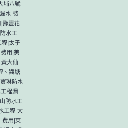
大埔八號
漏水 费
用|豫豐花
園防水工
程|太子
费用|美
、黃大仙
程、觀塘
|寶琳防水
水工程漏
半山防水工
水工程 大
 费用|東