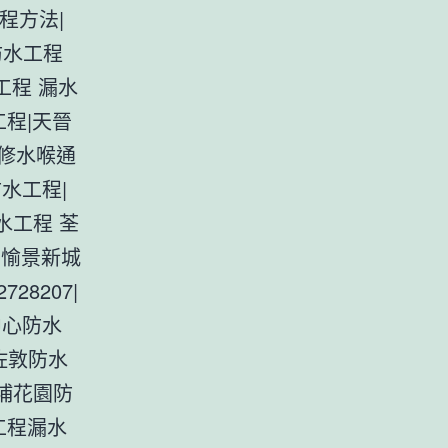
程方法|
防水工程
工程 漏水
程|天晉
修水喉通
水工程|
水工程 荃
|愉景新城
28207|
中心防水
佐敦防水
黃埔花園防
工程漏水