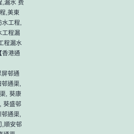
,漏水 费
程,美東
防水工程,
水工程漏
水工程漏水
【香港通
 翠屏邨通
田邨通渠,
渠, 葵康
, 葵盛邨
德邨通渠,
司,順安邨