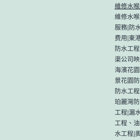
維修水喉
維修水喉
服務|防
费用|東
防水工程
渠公司映
海濱花園
景花園防
防水工程 
珀麗灣防
工程|漏
工程、油
水工程|