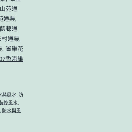
瓊山苑通
苑通渠,
石蔭邨通
來村通渠,
, 置樂花
07
香港維
水與風水
,
防
裝修風水
,
,
防水與風