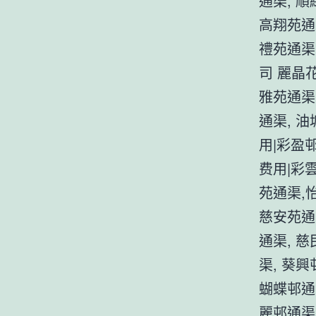
通渠, 順
高翔苑通
禮苑通渠
司 麗晶花
雅苑通渠
通渠, 油
用|彩盈邨
费用|彩
苑通渠,
慈安苑通渠
通渠, 
渠, 葵興
蝴蝶邨通
麗邨通渠