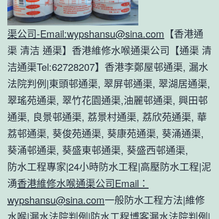
渠公司-Email:
wypshansu@sina.com
【香港通
渠 清洁 通渠】香港維修水喉通渠公司【通渠 清
洁通渠Tel:62728207】香港李鄭屋邨通渠, 漏水
法院判例|東頭邨通渠, 翠屏邨通渠, 翠湖居通渠,
翠瑤苑通渠, 翠竹花園通渠,油麗邨通渠, 興田邨
通渠, 良景邨通渠, 荔景村通渠, 荔欣苑通渠, 華
荔邨通渠, 葵俊苑通渠, 葵康苑通渠, 葵涌通渠,
葵涌邨通渠, 葵盛東邨通渠, 葵盛西邨通渠,
防水工程專家|24小時防水工程|高壓防水工程|泥
湧
香港維修水喉通渠公司Email：
wypshansu@sina.com
一般防水工程方法|維修
水喉|漏水法院判例|防水工程博客漏水法院判例|