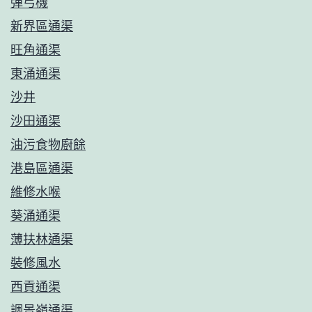
彈弓機
新界區通渠
旺角通渠
東涌通渠
沙井
沙田通渠
油污食物廚餘
港島區通渠
維修水喉
葵涌通渠
薄扶林通渠
裝修風水
西貢通渠
調景嶺通渠