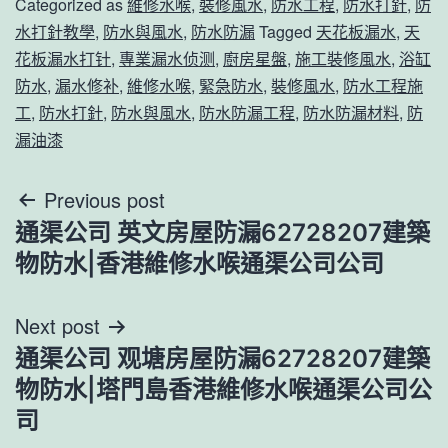
Categorized as
維修水喉
,
裝修風水
,
防水工程
,
防水打針
,
防
水打針教學
,
防水與風水
,
防水防漏
Tagged
天花板漏水
,
天
花板漏水打针
,
專業漏水侦测
,
廚房星盤
,
施工裝修風水
,
浴缸
防水
,
漏水修补
,
維修水喉
,
緊急防水
,
裝修風水
,
防水工程施
工
,
防水打針
,
防水與風水
,
防水防漏工程
,
防水防漏材料
,
防
漏油漆
文
Previous post
通渠公司 英文房屋防漏62728207建築
章
物防水|香港維修水喉通渠公司公司
導
Next post
覽
通渠公司 观塘房屋防漏62728207建築
物防水|塔門島香港維修水喉通渠公司公
司