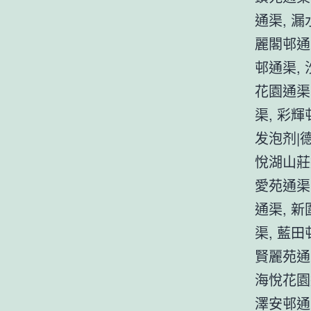
通渠, 
麗閣邨通
邨通渠,
花園通渠
渠, 彩
发泡剂|
悅湖山莊
愛苑通渠
通渠, 
渠, 藍田
賢麗苑通
海悅花園
澤安邨通