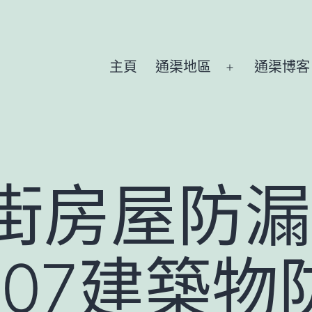
主頁
通渠地區
通渠博客
Open
menu
 街房屋防漏
8207建築物