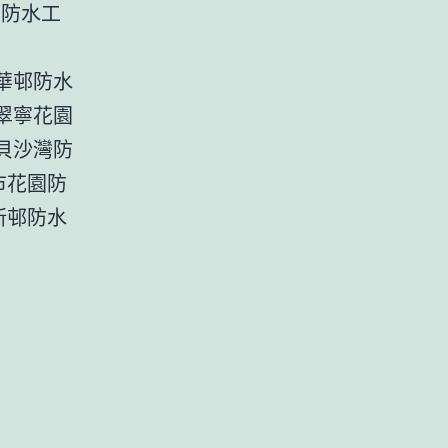
涌防水工
樂華邨防水
 翠寧花園
|貝沙灣防
市花園防
新邨防水