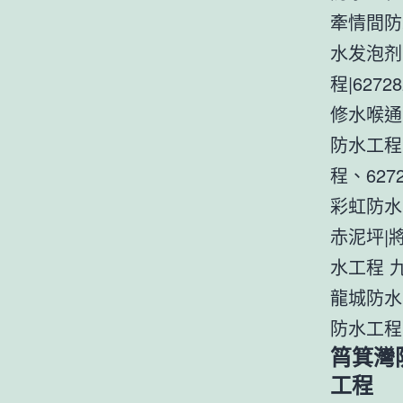
牽情間防
水发泡剂
程|62
修水喉通
防水工程
程、62
彩虹防水
赤泥坪|
水工程 
龍城防水
防水工程
筲箕灣
工程