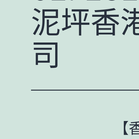
泥坪香
司
【