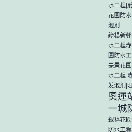
水工程|
花園防水
泡剂
綠楊新邨
水工程赤
園防水工
豪景花園
水工程 
发泡剂|
奧運
一城
銀禧花園
防水工程