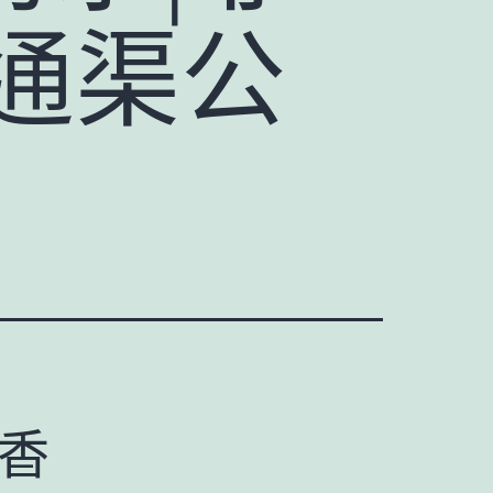
通渠公
】香