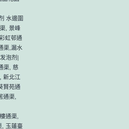
剂 水邊圍
渠, 景峰
 彩虹邨通
通渠,漏水
发泡剂|
渠, 慈
, 新北江
 葵賢苑通
居通渠,
樓通渠,
, 玉蓮臺