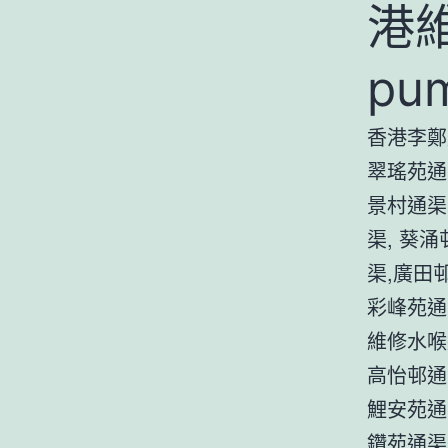
港
pu
香港李鄭
翠瑤苑通
景村通渠
渠, 葵
渠,廣田
彩峰苑通
維修水喉
高怡邨通
鯉安苑通
鑽苑通渠