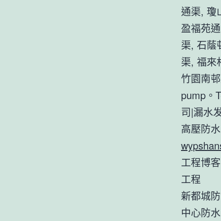
通渠, 瓊
盈福苑通
渠, 石
渠, 福
竹園南邨
pump。Te
司|漏水
高壓防水
wypshan
工程博客
工程
新都城防
中心防水