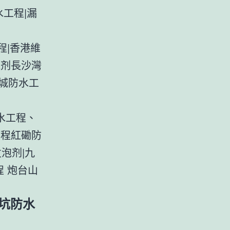
工程|漏
程|香港維
泡剂長沙灣
城防水工
水工程、
工程紅磡防
泡剂|九
程 炮台山
大坑防水