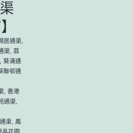
渠
7】
湖居通渠,
渠, 荔
, 葵涌通
 葵聯邨通
, 香港
苑通渠,
通渠, 鳳
麗晶花園