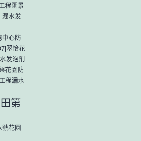
工程匯景
 漏水发
灣中心防
7|翠怡花
漏水发泡剂
興花園防
工程漏水
沙田第
八號花園