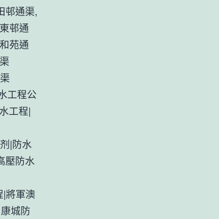
田邨通渠,
蔭東邨通
祥和苑通
通渠
通渠
防水工程公
水工程|
剂|防水
高壓防水
|將軍澳
出康城防