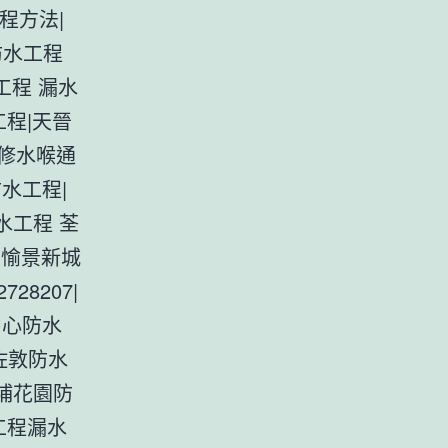
程方法|
防水工程
工程 漏水
程|天晉
修水喉通
水工程|
水工程 荃
|愉景新城
28207|
中心防水
佐敦防水
黃埔花園防
工程漏水