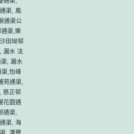
臺通渠,
通渠, 鳳
水喉通渠公
邨通渠,樂
 沙田坳邨
 漏水 法
渠, 漏水
通渠,怡峰
麗苑通渠,
, 慈正邨
新麗花園通
邨通渠,
通渠, 海
渠, 澤豐