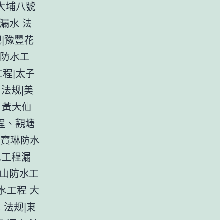
大埔八號
漏水 法
规|豫豐花
園防水工
程|太子
法规|美
、黃大仙
程、觀塘
|寶琳防水
水工程漏
半山防水工
水工程 大
 法规|東