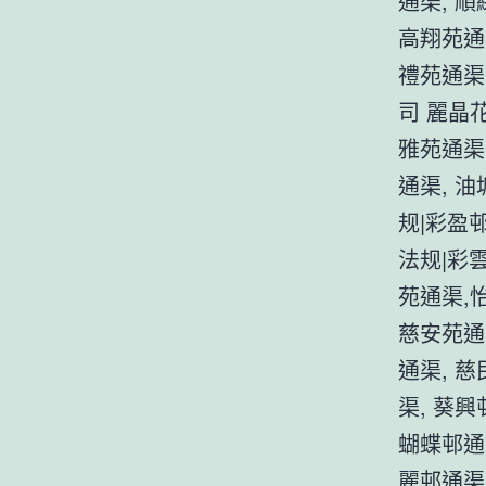
通渠, 順
高翔苑通
禮苑通渠
司 麗晶花
雅苑通渠
通渠, 油
规|彩盈邨
法规|彩
苑通渠,
慈安苑通渠
通渠, 
渠, 葵興
蝴蝶邨通
麗邨通渠