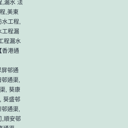
,漏水 法
程,美東
防水工程,
水工程漏
水工程漏水
【香港通
 翠屏邨通
田邨通渠,
渠, 葵康
, 葵盛邨
德邨通渠,
司,順安邨