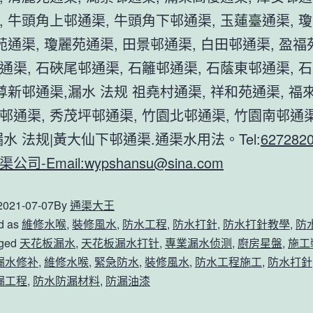
, 牛頭角上邨通渠, 牛頭角下邨通渠, 玉蓮臺通渠, 
苑通渠, 瓊麗苑通渠, 田景邨通渠, 白田邨通渠, 盈福
通渠, 石硤尾邨通渠, 石籬邨通渠, 石蔭東邨通渠, 
德尊新邨通渠,漏水 法规 祖堯村通渠, 祥和苑通渠, 福
邨通渠, 秀茂坪邨通渠, 竹園北邨通渠, 竹園南邨通渠
漏水 法规|黃大仙下邨通渠.通渠水用法。Tel:
627282
公司-Email:
wypshansu@sina.com
2021-07-07
By
通渠大王
d as
維修水喉
,
裝修風水
,
防水工程
,
防水打針
,
防水打針教學
,
防
ged
天花板漏水
,
天花板漏水打针
,
專業漏水侦测
,
廚房星盤
,
施工
漏水修补
,
維修水喉
,
緊急防水
,
裝修風水
,
防水工程施工
,
防水打針
漏工程
,
防水防漏材料
,
防漏油漆