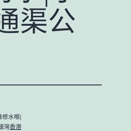
通渠公
維修水喉|
蠔灣
香港