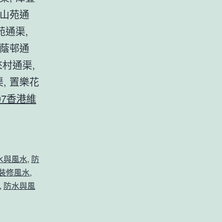
瓊山苑通
苑通渠,
石蔭邨通
來村通渠,
, 置樂花
07
香港維
水與風水
,
防
裝修風水
,
,
防水與風