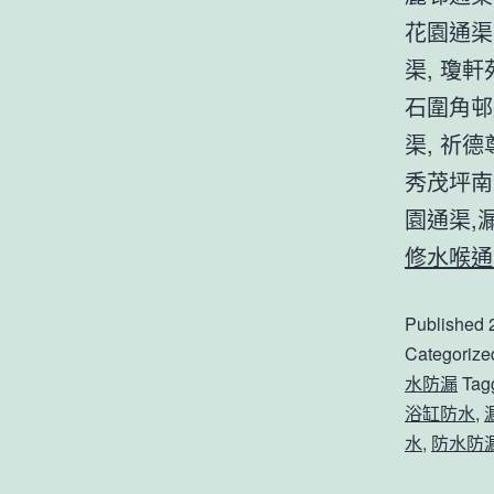
花園通渠
渠, 瓊軒
石圍角邨
渠, 祈
秀茂坪南
園通渠,
修水喉通渠
Published
Categorize
水防漏
Tag
浴缸防水
,
水
,
防水防