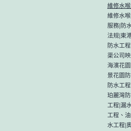
維修水喉
維修水喉
服務|防
法规|東
防水工程
渠公司映
海濱花園
景花園防
防水工程 
珀麗灣防
工程|漏
工程、油
水工程|