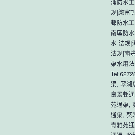
涌防水工
规|樂富
邨防水工
南區防水
水 法规
法规|南
渠水用法
Tel:6
渠, 翠
良景邨通
苑通渠,
通渠, 
青雅苑通