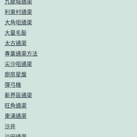
九龍城通渠
利東村通渠
大角咀通渠
大量毛髮
太古通渠
專業通渠方法
尖沙咀通渠
廚房星盤
彈弓機
新界區通渠
旺角通渠
東涌通渠
沙井
沙田通渠