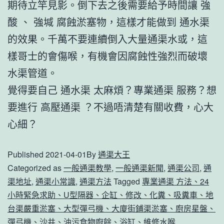
期待立竿見影。倒下去之後需要給予時間讓 強
酸 、 強堿 腐蝕淤塞物，這樣才能做到 通水渠
的效果。千萬不要連續倒入大量通渠水或，這
樣哥士的會傷喉，有機會因腐蝕性強烈而破壞
水渠管道。
覺得要自己 通水渠 太麻煩？專業通渠 服務？想
要進行 高壓通渠 ？不過唔清楚有關收費，心大
心細？
Published
2021-04-01
By
通渠大王
Categorized as
一般通渠教學
,
一般通渠新聞
,
通渠公司
,
通
渠地址
,
通渠小常識
,
通渠方法
Tagged
專業通渠 方法、24
小時緊急求助、U型隔器、企缸、修改、化糞、吸糞車、地
台渠嚴重淤塞、大型彈弓機、大廈街鋪渠淤塞、廚房星盤、
彈弓機、沙井、油污食物廚餘、浴缸、維修水喉