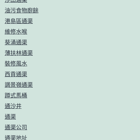
油污食物廚餘
港島區通渠
維修水喉
葵涌通渠
薄扶林通渠
裝修風水
西貢通渠
調景嶺通渠
蹲式馬桶
通沙井
通渠
通渠公司
通渠地址