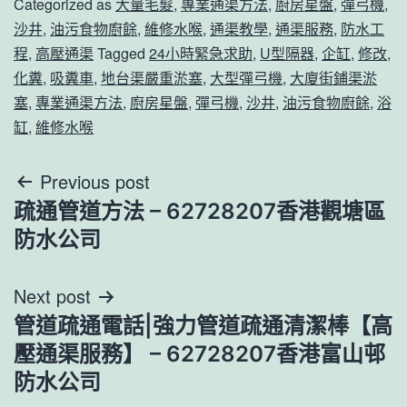
Categorized as
大量毛髮
,
專業通渠方法
,
廚房星盤
,
彈弓機
,
沙井
,
油污食物廚餘
,
維修水喉
,
通渠教學
,
通渠服務
,
防水工
程
,
高壓通渠
Tagged
24小時緊急求助
,
U型隔器
,
企缸
,
修改
,
化糞
,
吸糞車
,
地台渠嚴重淤塞
,
大型彈弓機
,
大廈街鋪渠淤
塞
,
專業通渠方法
,
廚房星盤
,
彈弓機
,
沙井
,
油污食物廚餘
,
浴
缸
,
維修水喉
文
Previous post
疏通管道方法 – 62728207香港觀塘區
章
防水公司
導
Next post
覽
管道疏通電話|強力管道疏通清潔棒【高
壓通渠服務】 – 62728207香港富山邨
防水公司