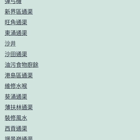
彈弓機
新界區通渠
旺角通渠
東涌通渠
沙井
沙田通渠
油污食物廚餘
港島區通渠
維修水喉
葵涌通渠
薄扶林通渠
裝修風水
西貢通渠
調景嶺通渠