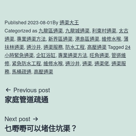
Published
2023-08-01
By
通渠大王
Categorized as
九龍區通渠
,
九龍城通渠
,
利東村通渠
,
太古
通渠
,
專業通渠方法
,
新界區通渠
,
港島區通渠
,
維修水喉
,
薄
扶林通渠
,
通沙井
,
通渠服務
,
防水工程
,
高壓通渠
Tagged
24
小時緊急通渠
,
企缸浴缸
,
專業通渠方法
,
旺角通渠
,
管道維
修
,
紧急防水工程
,
維修水喉
,
通沙井
,
通渠
,
通渠佬
,
通渠服
務
,
馬桶疏通
,
高壓通渠
文
Previous post
家庭管道疏通
章
導
Next post
乜嘢嘢可以堵住坑渠？
覽