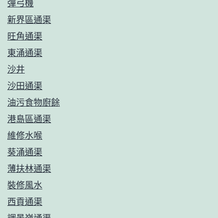
彈弓機
新界區通渠
旺角通渠
東涌通渠
沙井
沙田通渠
油污食物廚餘
港島區通渠
維修水喉
葵涌通渠
薄扶林通渠
裝修風水
西貢通渠