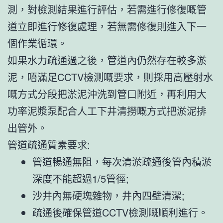
測，對檢測結果進行評估，若需進行修復嘅管
道立即進行修復處理，若無需修復則進入下一
個作業循環。
如果水力疏通過之後，管道內仍然存在較多淤
泥，唔滿足CCTV檢測嘅要求，則採用高壓射水
嘅方式分段把淤泥沖洗到管口附近，再利用大
功率泥漿泵配合人工下井清撈嘅方式把淤泥排
出管外。
管道疏通質素要求:
管道暢通無阻，每次清淤疏通後管內積淤
深度不能超過1/5管徑;
沙井內無硬塊雜物，井內四壁清潔;
疏通後確保管道CCTV檢測嘅順利進行。