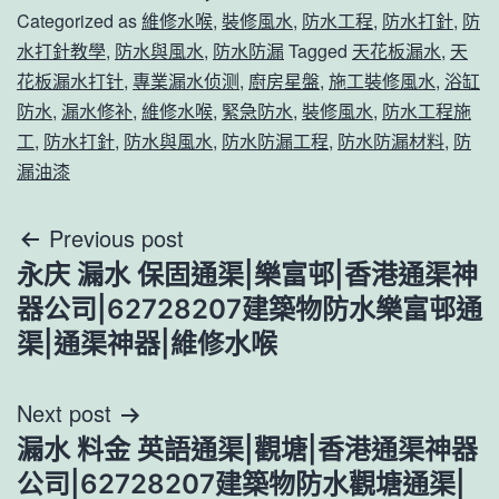
Categorized as
維修水喉
,
裝修風水
,
防水工程
,
防水打針
,
防
水打針教學
,
防水與風水
,
防水防漏
Tagged
天花板漏水
,
天
花板漏水打针
,
專業漏水侦测
,
廚房星盤
,
施工裝修風水
,
浴缸
防水
,
漏水修补
,
維修水喉
,
緊急防水
,
裝修風水
,
防水工程施
工
,
防水打針
,
防水與風水
,
防水防漏工程
,
防水防漏材料
,
防
漏油漆
文
Previous post
永庆 漏水 保固通渠|樂富邨|香港通渠神
章
器公司|62728207建築物防水樂富邨通
導
渠|通渠神器|維修水喉
覽
Next post
漏水 料金 英語通渠|觀塘|香港通渠神器
公司|62728207建築物防水觀塘通渠|