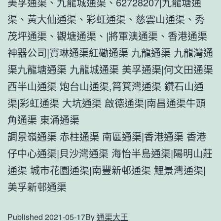
美孚通渠、九龍城通渠、62728207|九龍塘通
渠、黃大仙通渠、彩虹通渠、慈雲山通渠、秀
茂坪通渠、觀塘通渠、|將軍澳通渠、香港通渠
神器公司|寶琳通渠紅磡通渠 九龍通渠 九龍灣通
渠九龍塘通渠 九龍城通渠 美孚通渠|何文田通渠
西半山通渠 炮台山通渠,筲箕灣通渠 鑽石山通
渠|彩虹通渠 大坑通渠 啟德通渠|南昌通渠牛頭
角通渠 東涌通渠
調景嶺通渠 赤柱通渠 南區通渠|香港通渠 香港
仔中心通渠|貝沙灣通渠 海怡半島通渠|陽明山莊
通渠 城市花園通渠|南豐新邨通渠 鯉景灣通渠|
美孚新邨通渠
Published
2021-05-17
By
通渠大王