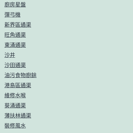
廚房星盤
彈弓機
新界區通渠
旺角通渠
東涌通渠
沙井
沙田通渠
油污食物廚餘
港島區通渠
維修水喉
葵涌通渠
薄扶林通渠
裝修風水