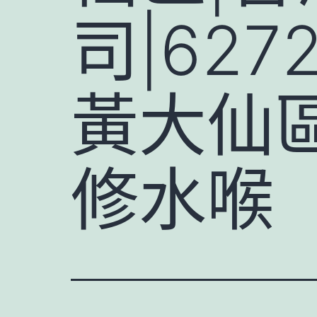
司|62
黃大仙區
修水喉