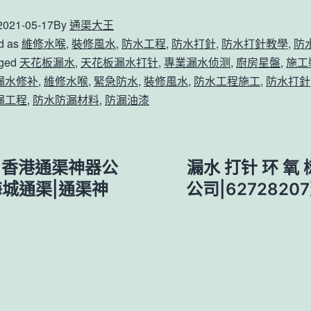
2021-05-17
By
通渠大王
d as
維修水喉
,
裝修風水
,
防水工程
,
防水打針
,
防水打針教學
,
防
ged
天花板漏水
,
天花板漏水打针
,
專業漏水侦测
,
廚房星盤
,
施工
漏水修补
,
維修水喉
,
緊急防水
,
裝修風水
,
防水工程施工
,
防水打針
漏工程
,
防水防漏材料
,
防漏油漆
城|香港通渠神器公
漏水 打针 环 
海城通渠|通渠神
公司|627282