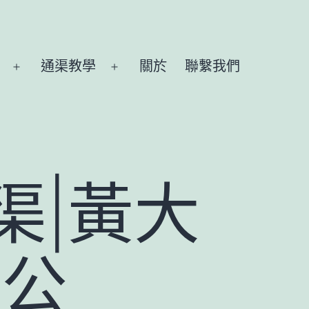
通渠教學
關於
聯繫我們
Open
Open
menu
menu
渠|黃大
器公