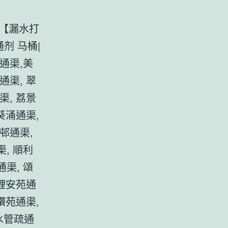
司【漏水打
通剂 马桶|
通渠,美
通渠, 翠
渠, 荔景
葵涌通渠,
邨通渠,
, 順利
渠, 頌
 鯉安苑通
鑽苑通渠,
水管疏通