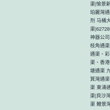
渠|愉景新
珀麗灣通
剂 马桶
渠|627
神器公司
枝角通渠
通渠、彩
渠、香港
塘通渠 
箕灣通渠
渠 東涌
渠|貝沙
渠 鯉景