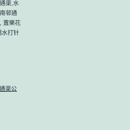
通渠,水
坪南邨通
, 置樂花
漏水打针
通渠公