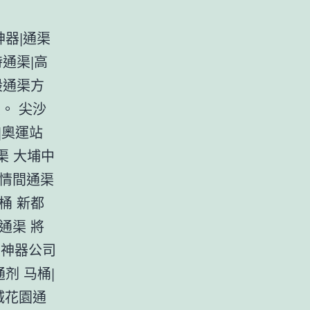
神器|通渠
時通渠|高
般通渠方
。 尖沙
|奧運站
渠 大埔中
牽情間通渠
桶 新都
通渠 將
渠神器公司
剂 马桶|
城花園通