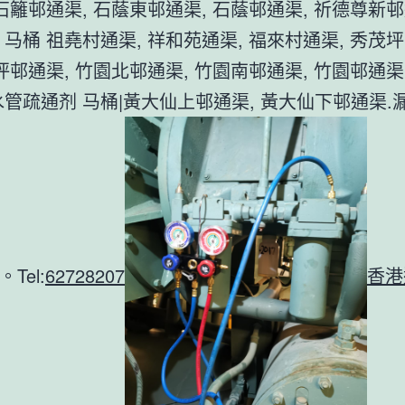
 石籬邨通渠, 石蔭東邨通渠, 石蔭邨通渠, 祈德尊新邨
 马桶 祖堯村通渠, 祥和苑通渠, 福來村通渠, 秀茂
茂坪邨通渠, 竹園北邨通渠, 竹園南邨通渠, 竹園邨通渠
水管疏通剂 马桶|黃大仙上邨通渠, 黃大仙下邨通渠.
。Tel:
62728207
香港