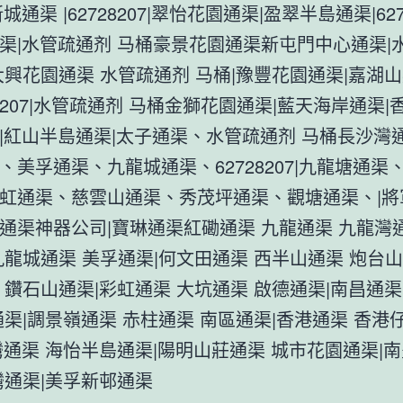
城通渠 |62728207|翠怡花園通渠|盈翠半島通渠|6272
渠|水管疏通剂 马桶豪景花園通渠新屯門中心通渠|
大興花園通渠 水管疏通剂 马桶|豫豐花園通渠|嘉湖
28207|水管疏通剂 马桶金獅花園通渠|藍天海岸通渠
|紅山半島通渠|太子通渠、水管疏通剂 马桶長沙灣
、美孚通渠、九龍城通渠、62728207|九龍塘通渠
虹通渠、慈雲山通渠、秀茂坪通渠、觀塘通渠、|將
通渠神器公司|寶琳通渠紅磡通渠 九龍通渠 九龍灣
九龍城通渠 美孚通渠|何文田通渠 西半山通渠 炮台山
 鑽石山通渠|彩虹通渠 大坑通渠 啟德通渠|南昌通
通渠|調景嶺通渠 赤柱通渠 南區通渠|香港通渠 香港
灣通渠 海怡半島通渠|陽明山莊通渠 城市花園通渠|
灣通渠|美孚新邨通渠