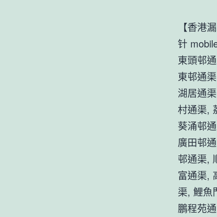
【香港漏
针 mob
東頭邨通
東邨通渠
湖居通渠
村通渠, 
葵涌邨通
廣田邨通
邨通渠,
富通渠,
渠, 鯉魚
鵬程苑通