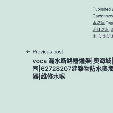
Published
Categorize
水防漏
Tag
浴缸防水
,
水
,
防水防
文
Previous post
voca 漏水断路器通渠|奧海
章
司|62728207建築物防水奧
器|維修水喉
導
覽