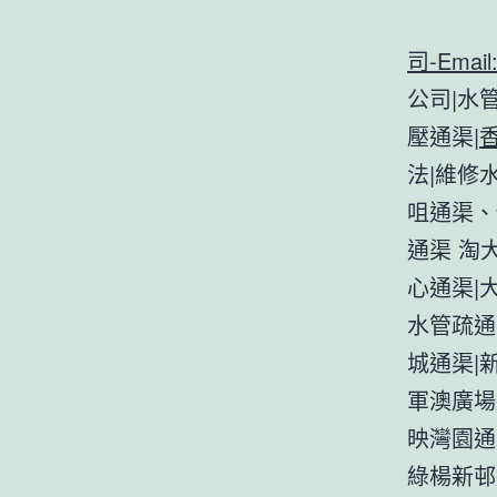
司-Email
公司|水
壓通渠|
法|維修
咀通渠、
通渠 淘
心通渠|
水管疏通
城通渠|
軍澳廣場
映灣園通
綠楊新邨