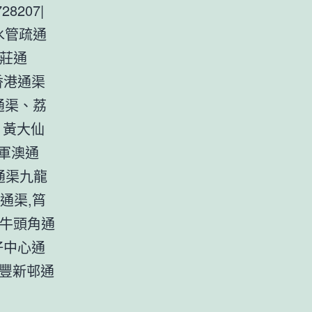
8207|
水管疏通
山莊通
|香港通渠
通渠、荔
、黃大仙
軍澳通
通渠九龍
通渠,筲
渠牛頭角通
仔中心通
南豐新邨通