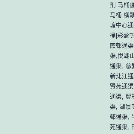
剂 马桶
马桶 橫
塘中心通
桶|彩盈邨
霞邨通渠
渠,悅湖
通渠, 慈
新北江通
賢苑通渠
通渠, 
渠, 湖
邨通渠,
苑通渠,