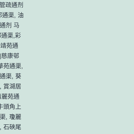
水管疏通剂
通渠, 油
通剂 马
邨通渠,彩
怡靖苑通
|慈康邨
華苑通渠,
通渠, 葵
, 賞湖居
清麗苑通
 牛頭角上
渠, 瓊麗
, 石硤尾