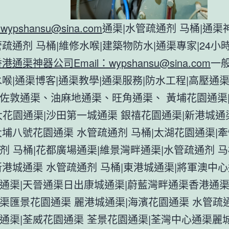
:
wypshansu@sina.com
通渠|水管疏通剂 马桶|通渠
管疏通剂 马桶|維修水喉|建築物防水|通渠專家|24小
香港通渠神器公司Email：
wypshansu@sina.com
一
水喉|通渠博客|通渠教學|通渠服務|防水工程|高壓通渠
佐敦通渠、油麻地通渠、旺角通渠、 黃埔花園通渠
大花園通渠|沙田第一城通渠 銀禧花園通渠|新港城通
大埔八號花園通渠 水管疏通剂 马桶|太湖花園通渠|
剂 马桶|花都廣場通渠|維景灣畔通渠|水管疏通剂 马
新港城通渠 水管疏通剂 马桶|東港城通渠|將軍澳中心
通渠|天晉通渠日出康城通渠|蔚藍灣畔通渠香港通
渠匯景花園通渠 麗港城通渠|海濱花園通渠 水管疏通
通渠|荃威花園通渠 荃景花園通渠|荃灣中心通渠麗