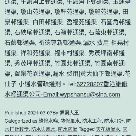
通渠, 牛頭角上邨通渠, 牛頭角下邨通渠, 玉蓮臺
通渠, 瓊山苑通渠, 瓊軒苑通渠, 瓊麗苑通渠, 田
景邨通渠, 白田邨通渠, 盈福苑通渠, 石圍角邨通
渠, 石硤尾邨通渠, 石籬邨通渠, 石蔭東邨通渠,
石蔭邨通渠, 祈德尊新邨通渠,漏水 费用 祖堯村
通渠, 祥和苑通渠, 福來村通渠, 秀茂坪南邨通
渠, 秀茂坪邨通渠, 竹園北邨通渠, 竹園南邨通
渠, 置樂花園通渠,漏水 费用|黃大仙下邨通渠.花
仙子 小通水管疏通剂。Tel:
62728207
香港維修
水喉通渠公司-Email:
wypshansu@sina.com
Published
2021-07-07
By
通渠大王
Categorized as
維修水喉
,
裝修風水
,
防水工程
,
防水打針
,
防
水打針教學
,
防水與風水
,
防水防漏
Tagged
天花板漏水
,
天