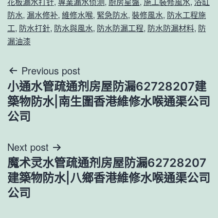
花板漏水打针
,
專業漏水侦测
,
廚房星盤
,
施工裝修風水
,
浴缸
防水
,
漏水修补
,
維修水喉
,
緊急防水
,
裝修風水
,
防水工程施
工
,
防水打針
,
防水與風水
,
防水防漏工程
,
防水防漏材料
,
防
漏油漆
文
Previous post
小通水管疏通剂房屋防漏62728207建
章
築物防水|南生圍香港維修水喉通渠公司
導
公司
覽
Next post
魔术灵水管疏通剂房屋防漏62728207
建築物防水|八鄉香港維修水喉通渠公司
公司