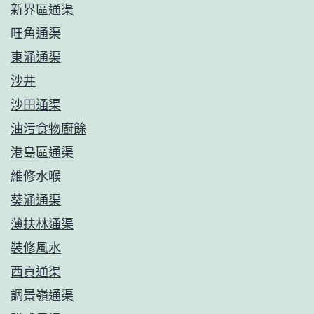
新界區通渠
旺角通渠
東涌通渠
沙井
沙田通渠
油污食物廚餘
港島區通渠
維修水喉
葵涌通渠
薄扶林通渠
裝修風水
西貢通渠
調景嶺通渠