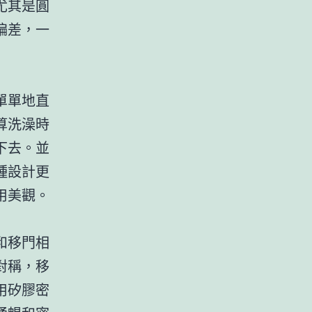
尤其是圓
偏差，一
單單地直
算洗澡時
下去。並
種設計更
用美觀。
和移門相
對稱，移
用矽膠密