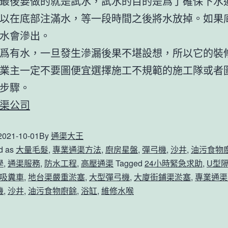
最後要做的就是試水，試水的目的是爲了確保下水
以在底部注滿水，等一段時間之後將水放掉。如果
水會滲出。
爲有水，一旦發生滲漏後果不堪設想，所以它的裝
業主一定不要圖便宜選擇施工不規範的施工隊或者
步驟。
渠公司
2021-10-01
By
通渠大王
d as
大量毛髮
,
專業通渠方法
,
廚房星盤
,
彈弓機
,
沙井
,
油污食物
學
,
通渠服務
,
防水工程
,
高壓通渠
Tagged
24小時緊急求助
,
U型
吸糞車
,
地台渠嚴重淤塞
,
大型彈弓機
,
大廈街鋪渠淤塞
,
專業通渠
機
,
沙井
,
油污食物廚餘
,
浴缸
,
維修水喉