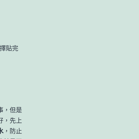
擇貼完
事，但是
好，先上
水
，防止