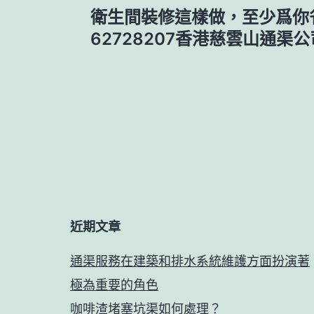
衛生間裝修這樣做，至少爲你省
章
62728207香港慈雲山通渠公
導
覽
近期文章
通渠服務在建築和排水系統維護方面扮演著
極為重要的角色
咖啡渣堵塞坑渠如何處理？