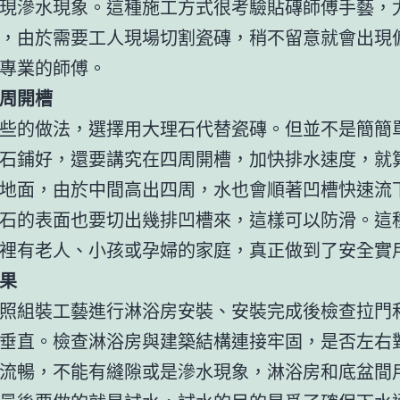
現滲水現象。這種施工方式很考驗貼磚師傅手藝，
，由於需要工人現場切割瓷磚，稍不留意就會出現
專業的師傅。
周開槽
些的做法，選擇用大理石代替瓷磚。但並不是簡簡
石鋪好，還要講究在四周開槽，加快排水速度，就
地面，由於中間高出四周，水也會順著凹槽快速流
石的表面也要切出幾排凹槽來，這樣可以防滑。這
裡有老人、小孩或孕婦的家庭，真正做到了安全實
果
照組裝工藝進行淋浴房安裝、安裝完成後檢查拉門
垂直。檢查淋浴房與建築結構連接牢固，是否左右
流暢，不能有縫隙或是滲水現象，淋浴房和底盆間