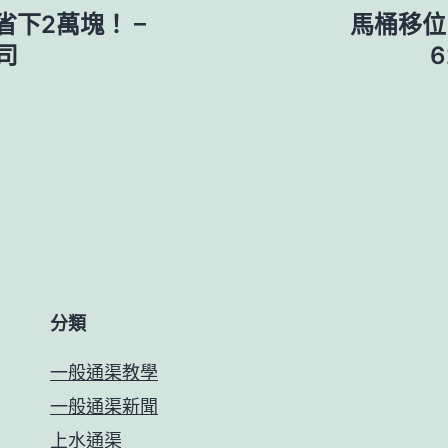
下2萬塊！ –
馬桶移位
司
分類
一般通渠教學
一般通渠新聞
上水通渠