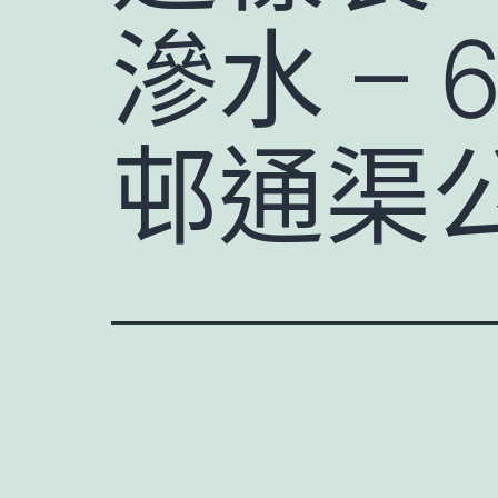
滲水 – 
邨通渠