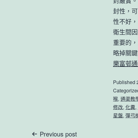
封嚴實。
封性，可
性不好，
衛生間因
重要的，
略掉關鍵
樂富邨通
Published
Categorize
喉
,
通渠教
修改
,
化糞
,
星盤
,
彈弓
文
Previous post