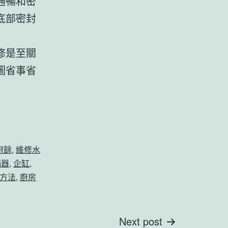
通暢和密
底部密封
修是至關
圖省事省
廚餘
,
維修水
隔器
,
企缸
,
方法
,
廚房
Next post