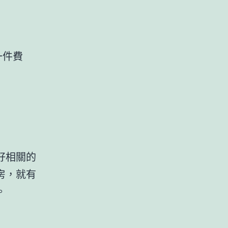
一件費
好相關的
房，就有
。