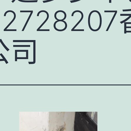
627282
公司