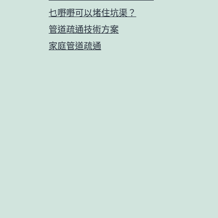
乜嘢嘢可以堵住坑渠？
管道疏通技術方案
家庭管道疏通