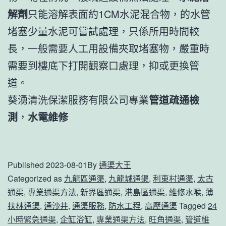
解劑
只能溶解表面約1CM水泥混合物，的水管
堵塞少量水泥可嘗試處理，只係所用時間較
長，一般需要人工用設備夾取堵塞物，嚴重時
需要到樓底下打開觀察口處理，抑或更換管
道。
葵湧清洗保潔服務有限公司專業
管道疏通檢
測
，
水電維修
Published
2023-08-01
By
通渠大王
Categorized as
九龍區通渠
,
九龍城通渠
,
利東村通渠
,
太古
通渠
,
專業通渠方法
,
新界區通渠
,
港島區通渠
,
維修水喉
,
薄
扶林通渠
,
通沙井
,
通渠服務
,
防水工程
,
高壓通渠
Tagged
24
小時緊急通渠
,
企缸浴缸
,
專業通渠方法
,
旺角通渠
,
管道維