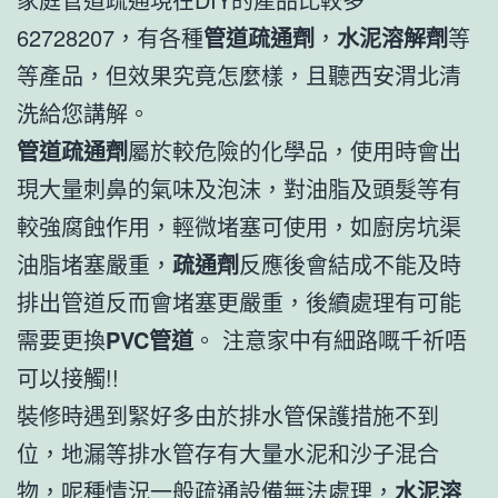
62728207，有各種
管道疏通劑
，
水泥溶解劑
等
等產品，但效果究竟怎麼樣，且聽西安渭北清
洗給您講解。
管道疏通劑
屬於較危險的化學品，使用時會出
現大量刺鼻的氣味及泡沫，對油脂及頭髮等有
較強腐蝕作用，輕微堵塞可使用，如廚房坑渠
油脂堵塞嚴重，
疏通劑
反應後會結成不能及時
排出管道反而會堵塞更嚴重，後續處理有可能
需要更換
PVC管道
。 注意家中有細路嘅千祈唔
可以接觸!!
裝修時遇到緊好多由於排水管保護措施不到
位，地漏等排水管存有大量水泥和沙子混合
物，呢種情況一般疏通設備無法處理，
水泥溶