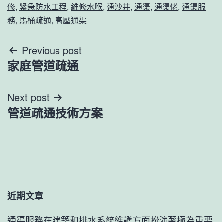
修
,
紧急防水工程
,
維修水喉
,
通沙井
,
通渠
,
通渠佬
,
通渠服
務
,
馬桶疏通
,
高壓通渠
文
Previous post
家庭管道疏通
章
導
Next post
管道疏通技術方案
覽
近期文章
通渠服務在建築和排水系統維護方面扮演著極為重要