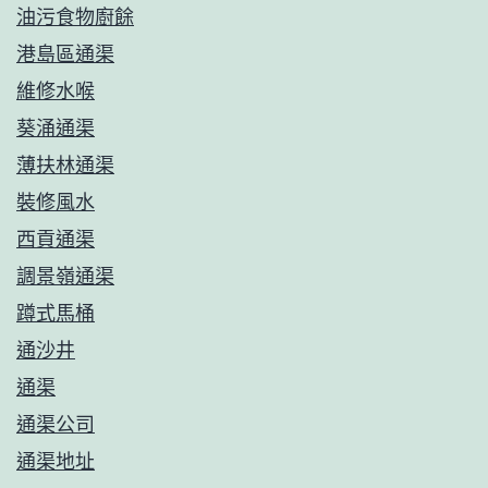
油污食物廚餘
港島區通渠
維修水喉
葵涌通渠
薄扶林通渠
裝修風水
西貢通渠
調景嶺通渠
蹲式馬桶
通沙井
通渠
通渠公司
通渠地址