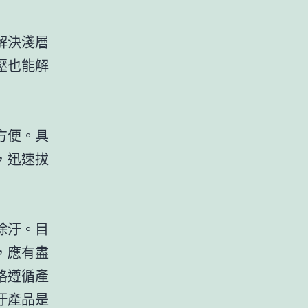
解決淺層
壓也能解
方便。具
，迅速拔
除汙。目
，應有盡
格遵循產
汙產品是