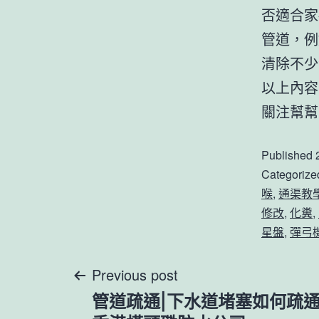
否適合家
管道，例
清除不少
以上內容
關注幫幫
Published
Categorize
喉
,
通渠教
修改
,
化糞
,
星盤
,
彈弓
文
Previous post
管道疏通|下水道堵塞如何疏通？ 