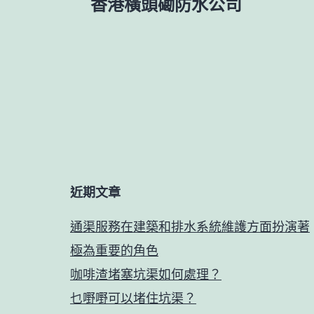
章
香港橫頭磡防水公司
導
覽
近期文章
通渠服務在建築和排水系統維護方面扮演著
極為重要的角色
咖啡渣堵塞坑渠如何處理？
乜嘢嘢可以堵住坑渠？