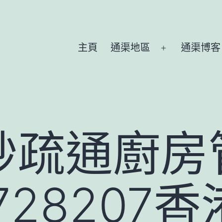
主頁
通渠地區
通渠博客
Open
menu
妙疏通廚房
272820