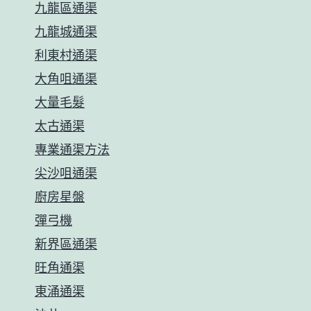
九龍區通渠
九龍城通渠
利東村通渠
大角咀通渠
大量毛髮
太古通渠
專業通渠方法
尖沙咀通渠
廚房星盤
彈弓機
新界區通渠
旺角通渠
東涌通渠