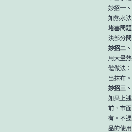
妙招
一、
如熱水法
堵塞問題
決部分問
妙招二、
用大量熱
體做法：
出抹布。
妙招三、
如果上述
前，市面
有。不過
品的使用