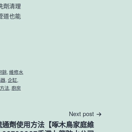
洗劑清理
管道也能
廚餘
,
維修水
隔器
,
企缸
,
方法
,
廚房
Next post
疏通劑使用方法【啄木鳥家庭維