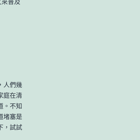
又來普及
，人們幾
家庭在清
道。不知
道堵塞是
下，試試