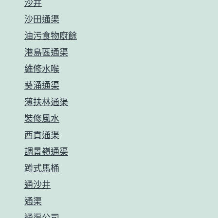
沙井
沙田通渠
油污食物廚餘
港島區通渠
維修水喉
葵涌通渠
薄扶林通渠
裝修風水
西貢通渠
調景嶺通渠
蹲式馬桶
通沙井
通渠
通渠公司