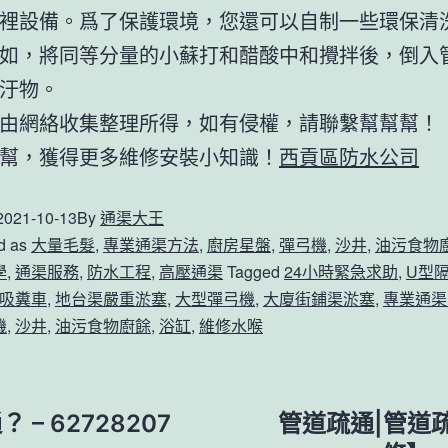
裡設備。爲了保護環境，您還可以自制一些環保清
如，將同等分量的小蘇打和醋酸中和攪拌後，倒入
汙物。
由網絡收集整理所得，如有侵權，請聯繫幫幫幫！
幫，獲得更多維修安裝小知識！
西貢區防水公司
2021-10-13
By
通渠大王
d as
大量毛髮
,
專業通渠方法
,
廚房星盤
,
彈弓機
,
沙井
,
油污食物
學
,
通渠服務
,
防水工程
,
高壓通渠
Tagged
24小時緊急求助
,
U型
吸糞車
,
地台渠嚴重淤塞
,
大型彈弓機
,
大廈街鋪渠淤塞
,
專業通渠
機
,
沙井
,
油污食物廚餘
,
浴缸
,
維修水喉
– 62728207
管道疏通|管道