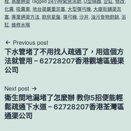
程
,
高壓通渠
Tagged
24小時緊急求助
,
U型隔器
,
企缸
,
修改
,
化糞
,
吸糞車
,
地台渠嚴重淤塞
,
大型彈弓機
,
大廈街鋪渠淤
塞
,
專業通渠方法
,
廚房星盤
,
彈弓機
,
沙井
,
油污食物廚餘
,
浴
缸
,
維修水喉
文
Previous post
下水管堵了不用找人疏通了，用這個方
章
法就管用 – 62728207香港觀塘區通渠
導
公司
覽
Next post
衛生間地漏堵了怎麼辦 教你5招便能輕
鬆疏通下水道 – 62728207香港荃灣區
通渠公司