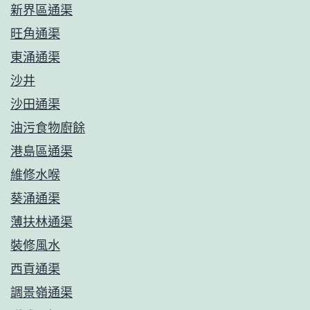
新界區通渠
旺角通渠
東涌通渠
沙井
沙田通渠
油污食物廚餘
港島區通渠
維修水喉
葵涌通渠
薄扶林通渠
裝修風水
西貢通渠
調景嶺通渠