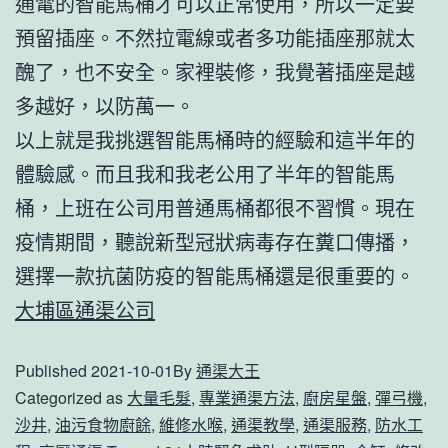
通電的智能馬桶才可以正常使用，所以一定要
預留插座。不然拉電線或者多功能插座那就太
醜了，也不安全。家裡裝修，我覺著插座是越
多越好，以防萬一。
以上就是我挑選智能馬桶時的經驗和這半年的
體驗感。而且我和我老公用了半年的智能馬
桶，上班在公司用普通馬桶都很不習慣。現在
疫情期間，聽說新型冠狀病毒存在糞口傳播，
選擇一款抗菌防疫的智能馬桶還是很重要的。
大埔區通渠公司
Published
2021-10-01
By
通渠大王
Categorized as
大量毛髮
,
專業通渠方法
,
廚房星盤
,
彈弓機
,
沙井
,
油污食物廚餘
,
維修水喉
,
通渠教學
,
通渠服務
,
防水工