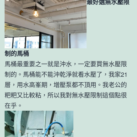
最好選無水壓限
制的馬桶
馬桶最重要之一就是沖水，一定要買無水壓限
制的。馬桶能不能沖乾淨就看水壓了，我家21
層，用水高峯期，增壓泵都不頂用。我老公的
粑粑又比較粘，所以我對無水壓限制這個點很
在乎。