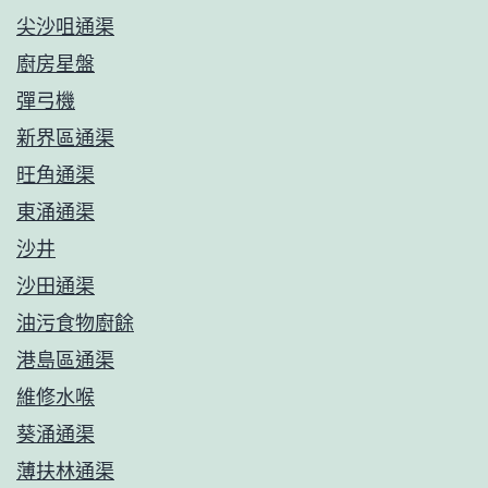
尖沙咀通渠
廚房星盤
彈弓機
新界區通渠
旺角通渠
東涌通渠
沙井
沙田通渠
油污食物廚餘
港島區通渠
維修水喉
葵涌通渠
薄扶林通渠