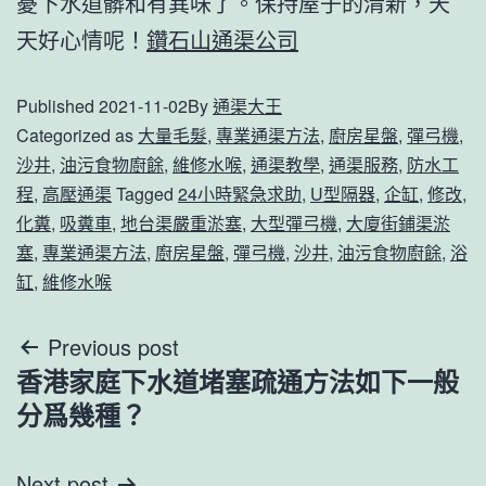
憂下水道髒和有異味了。保持屋子的清新，天
天好心情呢！
鑽石山通渠公司
Published
2021-11-02
By
通渠大王
Categorized as
大量毛髮
,
專業通渠方法
,
廚房星盤
,
彈弓機
,
沙井
,
油污食物廚餘
,
維修水喉
,
通渠教學
,
通渠服務
,
防水工
程
,
高壓通渠
Tagged
24小時緊急求助
,
U型隔器
,
企缸
,
修改
,
化糞
,
吸糞車
,
地台渠嚴重淤塞
,
大型彈弓機
,
大廈街鋪渠淤
塞
,
專業通渠方法
,
廚房星盤
,
彈弓機
,
沙井
,
油污食物廚餘
,
浴
缸
,
維修水喉
文
Previous post
香港家庭下水道堵塞疏通方法如下一般
章
分爲幾種？
導
Next post