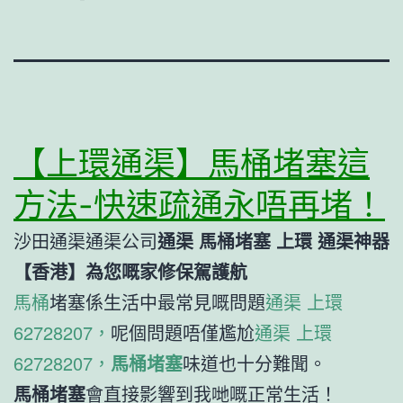
【上環通渠】馬桶堵塞這
方法-快速疏通永唔再堵！
沙田通渠通渠公司
通渠 馬桶堵塞 上環 通渠神器
【香港】
為您嘅家修保駕護航
馬桶
堵塞係生活中最常見嘅問題
通渠 上環
62728207，
呢個問題唔僅尷尬
通渠 上環
62728207，
馬桶堵塞
味道也十分難聞。
馬桶堵塞
會直接影響到我哋嘅正常生活！