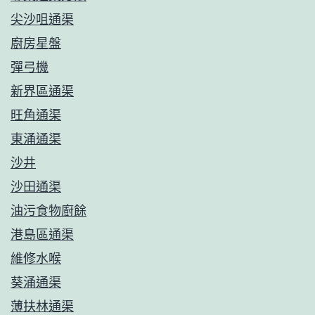
尖沙咀通渠
廚房星盤
彈弓機
新界區通渠
旺角通渠
東涌通渠
沙井
沙田通渠
油污食物廚餘
港島區通渠
維修水喉
葵涌通渠
薄扶林通渠