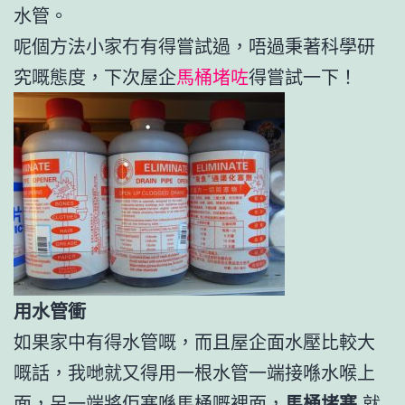
水管。
呢個方法小家冇有得嘗試過，唔過秉著科學研
究嘅態度，下次屋企
馬桶堵咗
得嘗試一下！
用水管衝
如果家中有得水管嘅，而且屋企面水壓比較大
嘅話，我哋就又得用一根水管一端接喺水喉上
面，另一端將佢塞喺馬桶嘅裡面，
馬桶堵塞
就