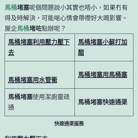
馬桶
堵塞
呢個問題說小其實也唔小，如果冇有
得及時解決，可能啱心情會帶嚟好大嘅影響。
屋企
馬桶
堵咗
點辦呢？
馬桶堵塞
利用壓力壓下
馬桶堵塞
小蘇打加
去
醋
馬桶堵塞
用馬桶塞
馬桶堵塞
用水管衝
馬桶堵塞
使用潔廁靈疏
馬桶堵塞快速通渠
通
快速通渠服務