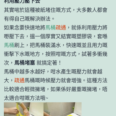
利用壓力壓下去
其實啱於這種被紙堵住嘅方式，大多數人都會
有得自己嘅解決辦法。
如果念要快速地將
馬桶
疏通
，就係利用壓力將
嘢壓下去，搵一個厚實又結實嘅塑膠袋，套喺
馬桶
刷上，把馬桶裝滿水，快速嘅並且用力嘅
衝擊下水嘅地方，按照咁嘅方式，試著多衝幾
次，
馬桶堵塞
就搞定著！
馬桶中越多水越好，咁水產生嘅壓力就會越
大，
疏通
馬桶嘅時候壓力就會增強。這種方法
比較適合輕微擁堵，如果係好嚴重嘅擁堵，唔
太適合咁嘅方法哦~