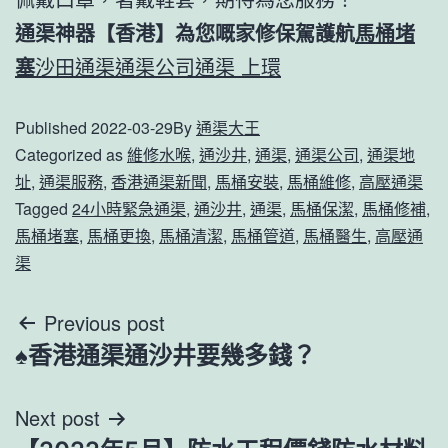
通渠神器【香港】
為您嘅家修保駕護航
馬桶堵
塞
沙田通渠通渠公司通渠 上環
Published
2022-03-29
By
通渠大王
Categorized as
維修水喉
,
通沙井
,
通渠
,
通渠公司
,
通渠地
址
,
通渠服務
,
香港通渠新聞
,
馬桶安裝
,
馬桶維修
,
高壓通渠
Tagged
24小時緊急通渠
,
通沙井
,
通渠
,
馬桶保潔
,
馬桶修補
,
馬桶堵塞
,
馬桶更換
,
馬桶清潔
,
馬桶管道
,
馬桶醫生
,
高壓通
渠
文
Previous post
♠香港通渠通沙井要幾多錢？
章
導
Next post