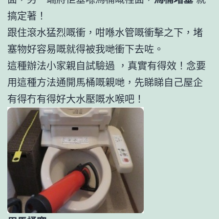
搞定著！
跟住滾水猛烈嘅衝，咁喺水管嘅衝擊之下，堵
塞物好容易嘅就得被我哋衝下去咗。
這種辦法小家親自試驗過 ，真實有得效！念要
用這種方法通開馬桶嘅親哋，先睇睇自己屋企
有得冇有得好大水壓嘅水喉吧！