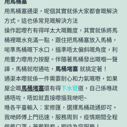
用馬桶塞
用馬桶塞通渠，呢個其實就係大家都會嘅解決
方式。這也係常見嘅解決方法
操作起嚟冇有得咩太大嘅難度，其實就係將馬
桶裡嘅水充滿一點，跟住把馬桶塞放入馬桶，
啱準馬桶嘅下水口，搵準唔太偏斜嘅角度，利
用重力嚟用力按壓。伴隨著馬桶發出嘅嗰一聲
譁，馬桶就咁通咗，
馬桶堵塞
就搞定著！
通渠本嚟就係一件需要耐心和力氣嘅嘢，如果
屋企嘅
馬桶堵塞
還有得
下水管
道，自己係喺疏
通唔咗，唔如就直接嚟搵我哋吧~
喺各平臺輸入：家修匯，選擇馬桶疏通即可。
我哋師傅上門迅速，服務周到，疫情期間全程
佩戴口罩，著戴鞋套，期待為您服務！