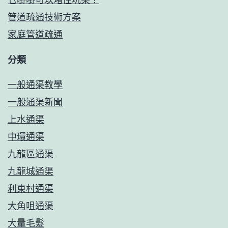
選
管道疏通技術方案
購
家庭管道疏通
馬
分類
桶
20
一般通渠教學
年
一般通渠新聞
值
上水通渠
得
中環通渠
選
九龍區通渠
購
九龍城通渠
的
利東村通渠
馬
大角咀通渠
桶
大量毛髮