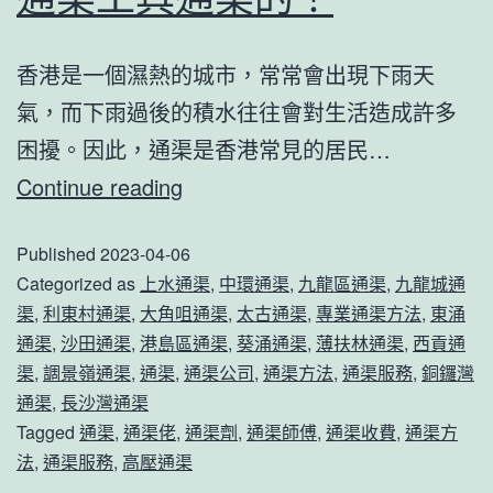
香港是一個濕熱的城市，常常會出現下雨天
氣，而下雨過後的積水往往會對生活造成許多
困擾。因此，通渠是香港常見的居民…
香
Continue reading
港
Published
2023-04-06
通
Categorized as
上水通渠
,
中環通渠
,
九龍區通渠
,
九龍城通
渠
渠
,
利東村通渠
,
大角咀通渠
,
太古通渠
,
專業通渠方法
,
東涌
師
通渠
,
沙田通渠
,
港島區通渠
,
葵涌通渠
,
薄扶林通渠
,
西貢通
傅
渠
,
調景嶺通渠
,
通渠
,
通渠公司
,
通渠方法
,
通渠服務
,
銅鑼灣
通渠
,
長沙灣通渠
是
Tagged
通渠
,
通渠佬
,
通渠劑
,
通渠師傅
,
通渠收費
,
通渠方
如
法
,
通渠服務
,
高壓通渠
何