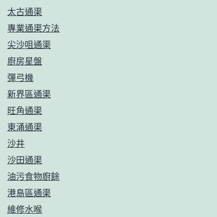
品
太古通渠
牌
專業通渠方法
推
尖沙咀通渠
薦
廚房星盤
彈弓機
新界區通渠
旺角通渠
東涌通渠
沙井
沙田通渠
油污食物廚餘
港島區通渠
維修水喉