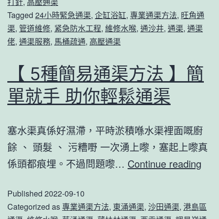
打針
,
高壓通渠
渠
Tagged
24小時緊急通渠
,
企缸浴缸
,
專業通渠方法
,
旺角通
人
渠
,
管道維修
,
紧急防水工程
,
維修水喉
,
通沙井
,
通渠
,
通渠
工
佬
,
通渠服務
,
馬桶疏通
,
高壓通渠
通
【 5種簡易通渠方法 】簡
渠
使
單就手 助你輕鬆通渠
用
方
塞水渠真係好濕滯，平時淤積喺水渠裡面嘅廚
法！
餘 、 頭髮 、 污糟嘢 一次湧上嚟，塞起上嚟真
【
係頭都痕埋。不過問題嚟…
Continue reading
5
Published
2022-09-10
種
Categorized as
專業通渠方法
,
東涌通渠
,
沙田通渠
,
港島區
簡