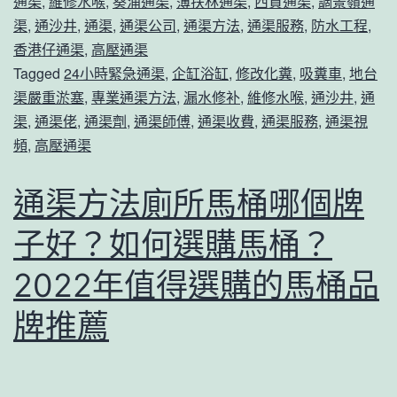
通渠
,
維修水喉
,
葵涌通渠
,
薄扶林通渠
,
西貢通渠
,
調景嶺通
易
渠
,
通沙井
,
通渠
,
通渠公司
,
通渠方法
,
通渠服務
,
防水工程
,
通
香港仔通渠
,
高壓通渠
Tagged
24小時緊急通渠
,
企缸浴缸
,
修改化糞
,
吸糞車
,
地台
渠
渠嚴重淤塞
,
專業通渠方法
,
漏水修补
,
維修水喉
,
通沙井
,
通
方
渠
,
通渠佬
,
通渠劑
,
通渠師傅
,
通渠收費
,
通渠服務
,
通渠視
法
頻
,
高壓通渠
】
通渠方法廁所馬桶哪個牌
簡
單
子好？如何選購馬桶？
就
2022年值得選購的馬桶品
手
牌推薦
助
你
輕