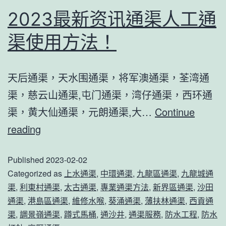
使
2023最新资讯通渠人工通
用
渠使用方法！
通
渠
天后通渠，天水围通渠，将军澳通渠，荃湾通
工
渠，慈云山通渠,屯门通渠，湾仔通渠，西环通
具
渠，黄大仙通渠，元朗通渠,大…
Continue
通
2023
reading
渠
最
的！
Published
2023-02-02
新
Categorized as
上水通渠
,
中環通渠
,
九龍區通渠
,
九龍城通
资
渠
,
利東村通渠
,
太古通渠
,
專業通渠方法
,
新界區通渠
,
沙田
讯
通渠
,
港島區通渠
,
維修水喉
,
葵涌通渠
,
薄扶林通渠
,
西貢通
通
渠
,
調景嶺通渠
,
蹲式馬桶
,
通沙井
,
通渠服務
,
防水工程
,
防水