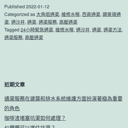
Published
2022-01-12
方
Categorized as
大角咀通渠
,
維修水喉
,
西貢通渠
,
調景嶺通
法
渠
,
通沙井
,
通渠
,
通渠服務
,
高壓通渠
廁
Tagged
24小時緊急通渠
,
維修水喉
,
通沙井
,
通渠
,
通渠方法
,
所
通渠服務
,
高壓通渠
馬
桶
哪
個
近期文章
牌
子
通渠服務在建築和排水系統維護方面扮演著極為重要
好
的角色
如
咖啡渣堵塞坑渠如何處理？
何
乜嘢嘢可以堵住坑渠？