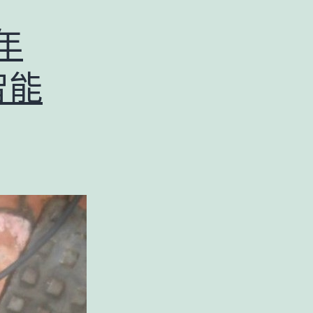
方
法
年
】
簡
智能
單
就
手
助
你
輕
鬆
通
渠