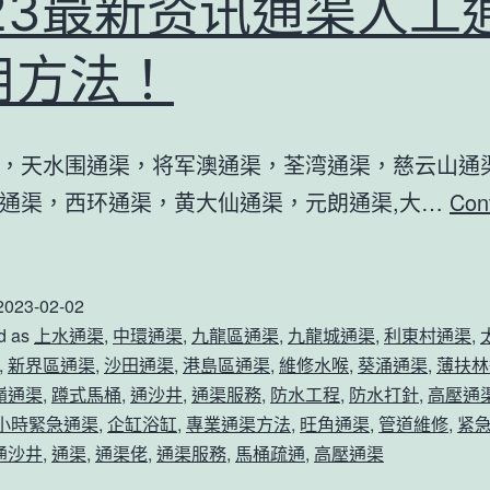
023最新资讯通渠人工
如
何
用方法！
使
用
通
，天水围通渠，将军澳通渠，荃湾通渠，慈云山通渠
渠
通渠，西环通渠，黄大仙通渠，元朗通渠,大…
Con
工
023
具
最
通
2023-02-02
新
d as
上水通渠
,
中環通渠
,
九龍區通渠
,
九龍城通渠
,
利東村通渠
,
渠
资
,
新界區通渠
,
沙田通渠
,
港島區通渠
,
維修水喉
,
葵涌通渠
,
薄扶林
的！
讯
嶺通渠
,
蹲式馬桶
,
通沙井
,
通渠服務
,
防水工程
,
防水打針
,
高壓通
通
4小時緊急通渠
,
企缸浴缸
,
專業通渠方法
,
旺角通渠
,
管道維修
,
紧
通沙井
,
通渠
,
通渠佬
,
通渠服務
,
馬桶疏通
,
高壓通渠
渠