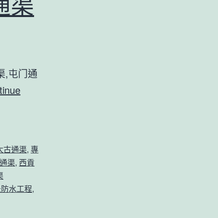
通渠
,屯门通
tinue
太古通渠
,
專
通渠
,
西貢
渠
急防水工程
,