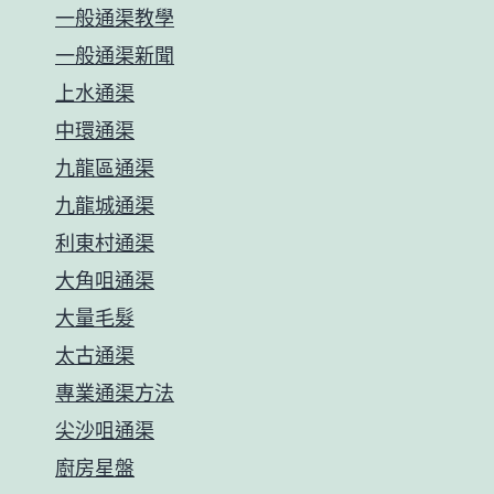
款
一般通渠教學
智
一般通渠新聞
能
上水通渠
馬
中環通渠
桶
九龍區通渠
推
九龍城通渠
薦
利東村通渠
篇
大角咀通渠
62728
大量毛髮
太古通渠
專業通渠方法
尖沙咀通渠
廚房星盤