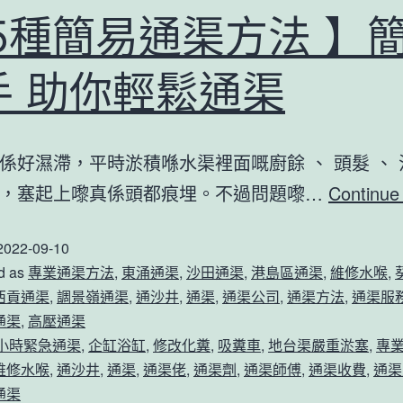
人
 5種簡易通渠方法 】
工
通
手 助你輕鬆通渠
渠
使
用
係好濕滯，平時淤積喺水渠裡面嘅廚餘 、 頭髮 、 
方
嚟，塞起上嚟真係頭都痕埋。不過問題嚟…
Continue
法！
2022-09-10
d as
專業通渠方法
,
東涌通渠
,
沙田通渠
,
港島區通渠
,
維修水喉
,
西貢通渠
,
調景嶺通渠
,
通沙井
,
通渠
,
通渠公司
,
通渠方法
,
通渠服
通渠
,
高壓通渠
4小時緊急通渠
,
企缸浴缸
,
修改化糞
,
吸糞車
,
地台渠嚴重淤塞
,
專
維修水喉
,
通沙井
,
通渠
,
通渠佬
,
通渠劑
,
通渠師傅
,
通渠收費
,
通渠
通渠