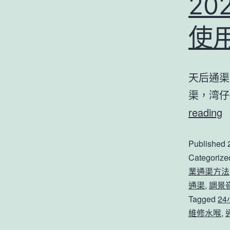
2
使
天后通渠
渠，湾仔
2
reading
Published
Categorize
業通渠方法
通渠
,
調景
Tagged
2
維修水喉
,