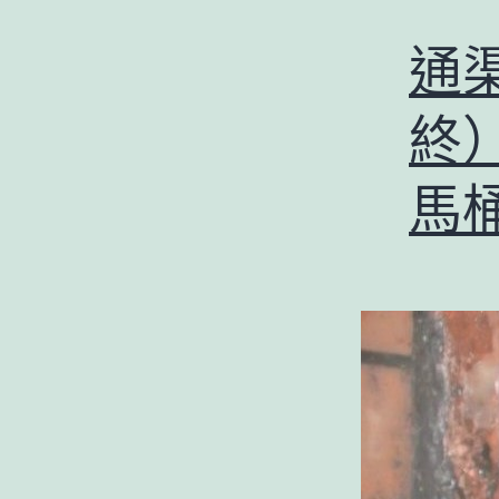
通渠
終
馬桶