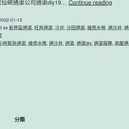
通
己仙峽通渠公司通渠diy19…
Continue reading
渠
2022-01-12
diy【
d as
新界區通渠
,
旺角通渠
,
沙井
,
沙田通渠
,
維修水喉
,
通沙井
,
通
渠】
渠
（202
4小時緊急通渠
,
維修水喉
,
通沙井
,
通渠
,
通渠diy
,
通渠服務
,
高壓通
年
終）
2021
年
下
半
年
新
分類