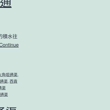
通
的積水往
Continue
大角咀通渠
,
通渠
,
西貢
通渠
通渠