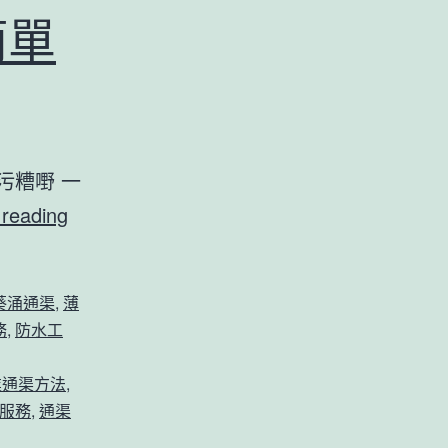
簡單
污糟嘢 一
【
 reading
5
種
葵涌通渠
,
薄
簡
務
,
防水工
易
通
業通渠方法
,
服務
,
通渠
渠