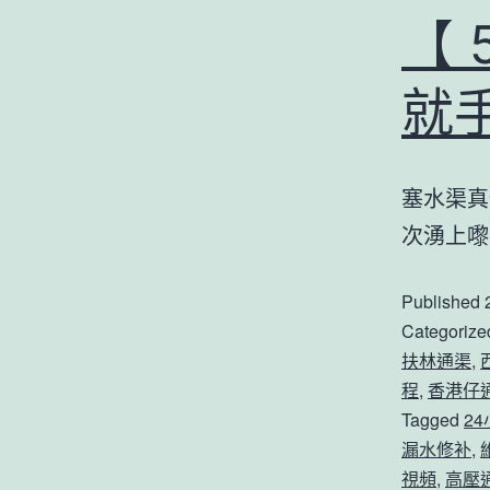
【
就
塞水渠真
次湧上
Published
Categorize
扶林通渠
,
程
,
香港仔
Tagged
2
漏水修补
,
視頻
,
高壓