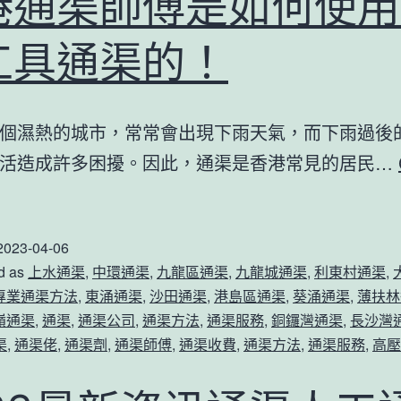
港通渠師傅是如何使用
工具通渠的！
個濕熱的城市，常常會出現下雨天氣，而下雨過後
活造成許多困擾。因此，通渠是香港常見的居民…
香
港
2023-04-06
通
d as
上水通渠
,
中環通渠
,
九龍區通渠
,
九龍城通渠
,
利東村通渠
,
渠
專業通渠方法
,
東涌通渠
,
沙田通渠
,
港島區通渠
,
葵涌通渠
,
薄扶林
師
嶺通渠
,
通渠
,
通渠公司
,
通渠方法
,
通渠服務
,
銅鑼灣通渠
,
長沙灣
傅
渠
,
通渠佬
,
通渠劑
,
通渠師傅
,
通渠收費
,
通渠方法
,
通渠服務
,
高壓
是