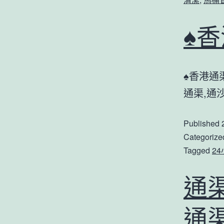
♠
♠香港通
通渠,通
Published
Categorize
Tagged
2
通
傾
通渠