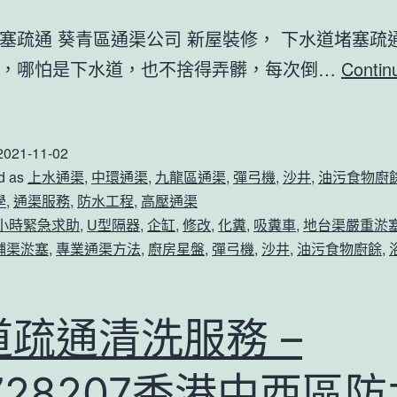
渠
塞疏通 葵青區通渠公司 新屋裝修， 下水道堵塞疏
服
了，哪怕是下水道，也不捨得弄髒，每次倒…
Contin
務
洗
通
碗
渠
2021-11-02
池
佬
d as
上水通渠
,
中環通渠
,
九龍區通渠
,
彈弓機
,
沙井
,
油污食物廚
下
6272
學
,
通渠服務
,
防水工程
,
高壓通渠
水
4小時緊急求助
,
U型隔器
,
企缸
,
修改
,
化糞
,
吸糞車
,
地台渠嚴重淤
壁
道
鋪渠淤塞
,
專業通渠方法
,
廚房星盤
,
彈弓機
,
沙井
,
油污食物廚餘
,
屋
堵
通
塞
渠
道疏通清洗服務 –
疏
公
通
司
728207香港中西區防