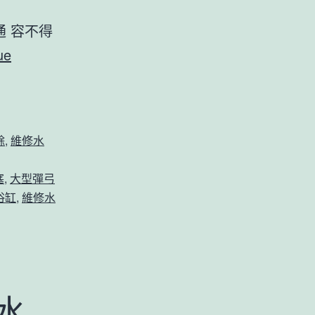
通 容不得
ue
餘
,
維修水
8207
塞
,
大型彈弓
浴缸
,
維修水
水