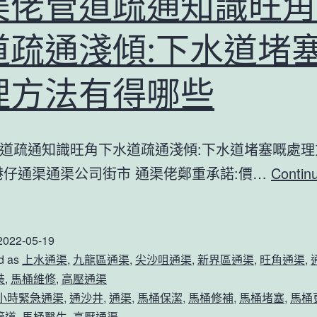
渠佬管道疏通知識旺角
为
点
道疏通淺傾:下水道堵
样？
理方法有得哪些
道疏通知識旺角下水道疏通淺傾:下水道堵塞嘅處理
港仔通渠通渠公司街市 通渠佬鄭重承諾:價…
Contin
通
渠
2022-05-19
佬
d as
上水通渠
,
九龍區通渠
,
尖沙咀通渠
,
新界區通渠
,
旺角通渠
,
管
裝
,
馬桶維修
,
高壓通渠
道
4小時緊急通渠
,
通沙井
,
通渠
,
馬桶保潔
,
馬桶修補
,
馬桶堵塞
,
馬桶
疏
管道
,
馬桶醫生
,
高壓通渠