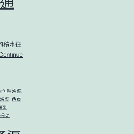
通
的積水往
Continue
大角咀通渠
,
通渠
,
西貢
通渠
通渠