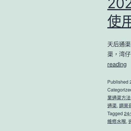
2
使
天后通渠
渠，湾仔
2
reading
Published
Categorize
業通渠方法
通渠
,
調景
Tagged
2
維修水喉
,