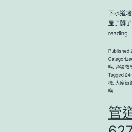
下水道堵
屋子髒
reading
Published
Categorize
喉
,
通渠教
Tagged
2
機
,
大廈街
喉
管
62