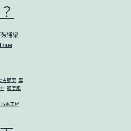
？
葵芳通渠
tinue
太古通渠
,
專
井
,
通渠服
急防水工程
,