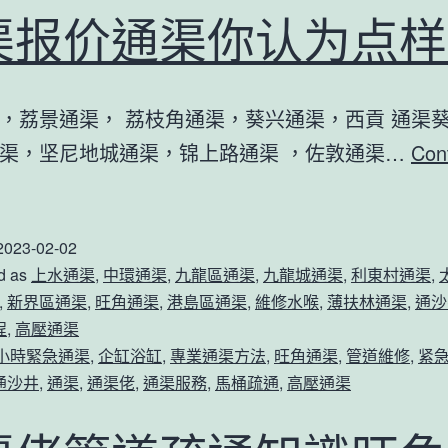
人
渠报价通渠你认为点样
工
通
渠
，荔景通渠， 荔枝角通渠，葵兴通渠，西貢 通渠
使
渠，坚尼地城通渠，锦上路通渠 ，佐敦通渠…
Con
用
通
方
渠
法！
2023-02-02
报
d as
上水通渠
,
中環通渠
,
九龍區通渠
,
九龍城通渠
,
利東村通渠
,
价
,
新界區通渠
,
旺角通渠
,
港島區通渠
,
維修水喉
,
薄扶林通渠
,
通沙
通
程
,
高壓通渠
渠
4小時緊急通渠
,
企缸浴缸
,
專業通渠方法
,
旺角通渠
,
管道維修
,
紧
通沙井
,
通渠
,
通渠佬
,
通渠服務
,
馬桶疏通
,
高壓通渠
你
认