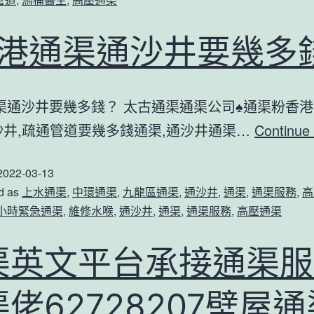
通
香港通渠通沙井要幾多
知
識
旺
渠通沙井要幾多錢？ 太古通渠通渠公司♠通渠粉
角
沙井,疏通管道要幾多錢通渠,通沙井通渠…
Continue 
下
水
2022-03-13
道
d as
上水通渠
,
中環通渠
,
九龍區通渠
,
通沙井
,
通渠
,
通渠服務
,
高
4小時緊急通渠
,
維修水喉
,
通沙井
,
通渠
,
通渠服務
,
高壓通渠
疏
通
渠英文平台承接通渠服
淺
:
佬62728207壁屋通
下