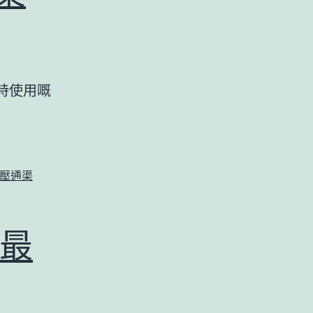
要
幾
多
錢？
渠時使用嘅
壓通渠
最