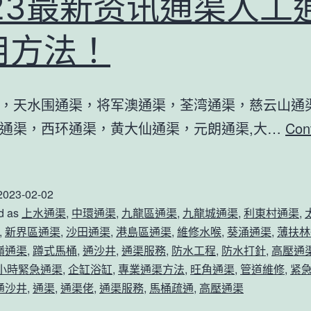
023最新资讯通渠人工
如
何
用方法！
使
用
通
，天水围通渠，将军澳通渠，荃湾通渠，慈云山通渠
渠
通渠，西环通渠，黄大仙通渠，元朗通渠,大…
Con
工
023
具
最
通
2023-02-02
新
d as
上水通渠
,
中環通渠
,
九龍區通渠
,
九龍城通渠
,
利東村通渠
,
渠
资
,
新界區通渠
,
沙田通渠
,
港島區通渠
,
維修水喉
,
葵涌通渠
,
薄扶林
的！
讯
嶺通渠
,
蹲式馬桶
,
通沙井
,
通渠服務
,
防水工程
,
防水打針
,
高壓通
通
4小時緊急通渠
,
企缸浴缸
,
專業通渠方法
,
旺角通渠
,
管道維修
,
紧
通沙井
,
通渠
,
通渠佬
,
通渠服務
,
馬桶疏通
,
高壓通渠
渠