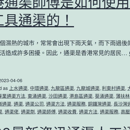
港通渠師傅是如何使用
工具通渠的！
個濕熱的城市，常常會出現下雨天氣，而下雨過後
活造成許多困擾。因此，通渠是香港常見的居民…
香
港
2023-04-06
通
d as
上水通渠
,
中環通渠
,
九龍區通渠
,
九龍城通渠
,
利東村通渠
,
渠
專業通渠方法
,
東涌通渠
,
沙田通渠
,
港島區通渠
,
葵涌通渠
,
薄扶林
師
嶺通渠
,
通渠
,
通渠公司
,
通渠方法
,
通渠服務
,
銅鑼灣通渠
,
長沙灣
傅
渠
,
通渠佬
,
通渠劑
,
通渠師傅
,
通渠收費
,
通渠方法
,
通渠服務
,
高壓
是