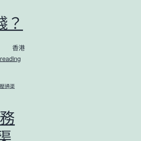
錢？
香港 香港
♠
reading
香
港
壓通渠
通
渠
通
務
沙
渠
井