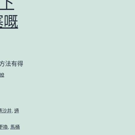
下
塞嘅
方法有得
ue
通沙井
,
通
更換
,
馬桶