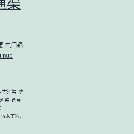
通渠
,屯门通
tinue
太古通渠
,
專
通渠
,
西貢
渠
急防水工程
,