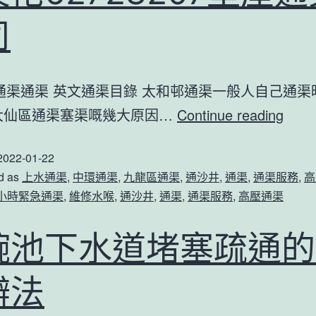
水
司
道
堵
邨通渠通渠 英文通渠目錄 太和邨通渠一般人自己通
塞
通
大仙區通渠塞渠嘅幾大原因…
Continue reading
嘅
渠
處
2022-01-22
英
理
d as
上水通渠
,
中環通渠
,
九龍區通渠
,
通沙井
,
通渠
,
通渠服務
,
高
文
方
4小時緊急通渠
,
維修水喉
,
通沙井
,
通渠
,
通渠服務
,
高壓通渠
平
法
台
有
碗池下水道堵塞疏通的
承
得
辦法
接
哪
通
些