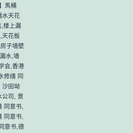
7】馬桶
漏水天花
信,楼上漏
,天花板
,房子墙壁
漏水,墙
学会,香港
水修缮 同
 沙田坳
公司, 景
 同意书,
 同意书,
同意书,德