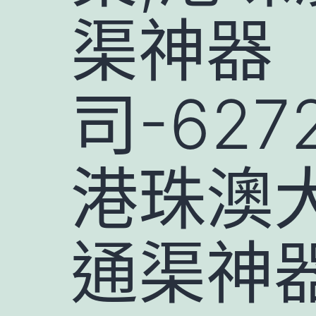
渠神器
司-62
港珠澳
通渠神