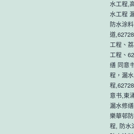
水工程,
水工程 漏
防水涂料
道,627
工程、荔
工程、62
缮 同意
程，漏水
程,62
意书,東
漏水修缮
樂華邨防
程, 防水