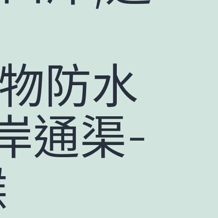
築物防水
岸通渠-
喉