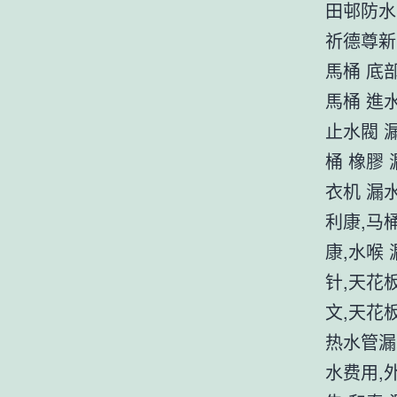
田邨防水
祈德尊新
馬桶 底部
馬桶 進水
止水閥 漏
桶 橡膠 
衣机 漏
利康,马
康,水喉
针,天花
文,天花
热水管漏
水费用,