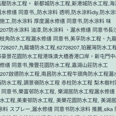
高壓防水工程。 新都城防水工程,新港城防水工程,
水修缮 同意书,,防水涂料 透明,防水涂料diy,防水涂
施工,防水涂料 厚度漏水修缮 同意书,防水涂料 味
28207防水涂料 油漆,防水涂料 、漏水修缮 同意书
枝角防水工程漏水修缮 同意书,美孚防水工程、九
728207,九龍塘防水工程,62728207,珀麗灣防水工
书豪景花園防水工程港珠澳大橋香港口岸，新屯門中
修缮 同意书,豫豐花園防水工程,嘉湖山莊防水工
728207啟德防水工程,南昌防水工程牛頭角防水工程漏
涌防水工程,調景嶺防水工程 赤柱防水工程 梨木樹村
 同意书,樂富邨防水工程, 樂湖居防水工程漏水修缮 
水工程,美東邨防水工程, 美樂花園防水工程, 美湖
涂料 スプレー,漏水修缮 同意书防水涂料 推薦,sika