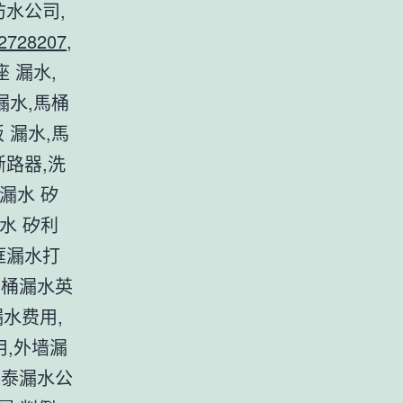
防水公司,
2728207
,
座 漏水,
 漏水,馬桶
 漏水,馬
水斷路器,洗
漏水 矽
水 矽利
框漏水打
马桶漏水英
漏水费用,
用,外墙漏
和泰漏水公