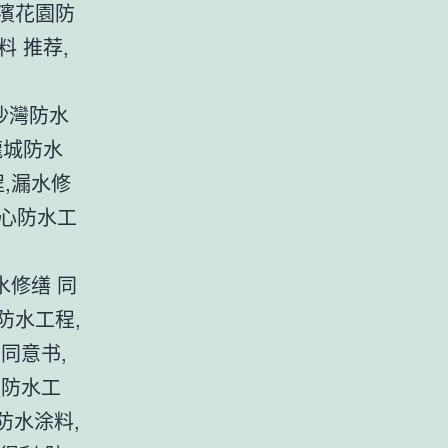
海濱花園防
料 推荐,
長沙灣防水
龍城防水
程,漏水修
心防水工
水修缮 同
防水工程,
同意书,
居防水工
 防水涂料,