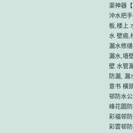
渠神器【
沖水把手
板,楼上
水 壁癌
漏水修缮
漏水,墙
壁 水管
防漏, 
意书 橫
邨防水公
峰花園防
彩福邨防
彩雲邨防