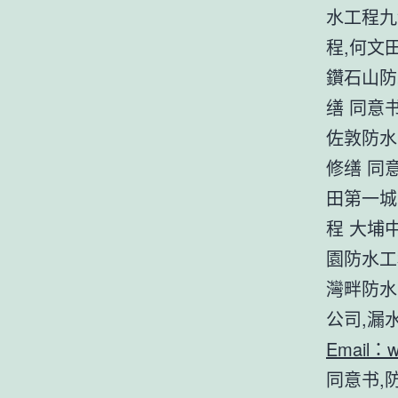
水工程九
程,何文
鑽石山防
缮 同意
佐敦防水
修缮 同
田第一城
程 大埔
園防水工
灣畔防水
公司,漏
Email：
w
同意书,