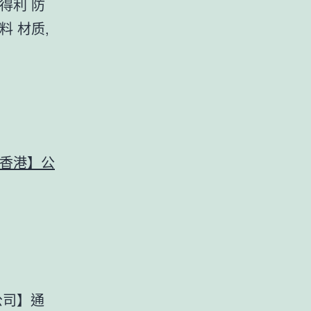
得利 防
料 材质,
香港】公
公司】通