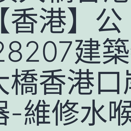
【香港】公
728207建
大橋香港口
器-維修水